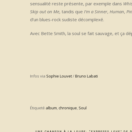
sensualité reste présente, par exemple dans
Whis
Skip out on Me
, tandis que
I’m a Sinner
,
Human
,
Pi
d’un blues-rock sudiste décomplexé.
Avec Bette Smith, la soul se fait sauvage, et ça dé
Infos via
Sophie Louvet
/
Bruno Labati
Étiqueté
album
,
chronique
,
Soul
←
UNE CHANSON À LA LOUPE: “EXPRESSO LOVE” DE 