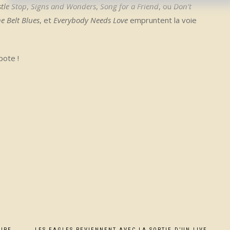
tle Stop
,
Signs and Wonders
,
Song for a Friend
, ou
Don’t
ne Belt Blues
, et
Everybody Needs Love
empruntent la voie
pote !
DIRE
LES EAGLES REVIENNENT AVEC LA SORTIE D’UN LIVE