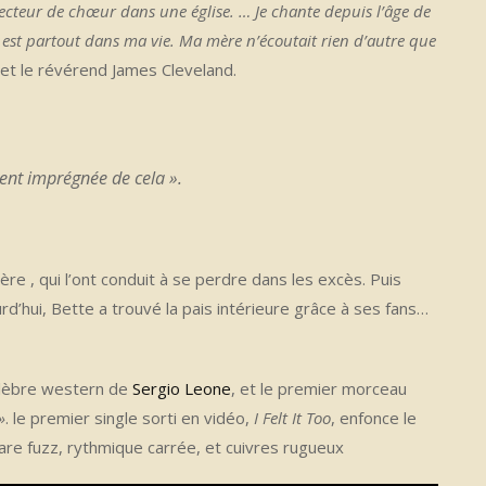
ecteur de chœur dans une église. … Je chante depuis l’âge de
 est partout dans ma vie. Ma mère n’écoutait rien d’autre que
n et le révérend James Cleveland.
ment imprégnée de cela ».
e , qui l’ont conduit à se perdre dans les excès. Puis
ourd’hui, Bette a trouvé la pais intérieure grâce à ses fans…
élèbre western de
Sergio Leone
, et le premier morceau
»
. le premier single sorti en vidéo,
I Felt It Too
, enfonce le
are fuzz, rythmique carrée, et cuivres rugueux