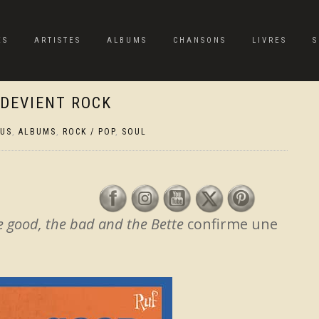
ES
ARTISTES
ALBUMS
CHANSONS
LIVRES
S
 DEVIENT ROCK
TUS
,
ALBUMS
,
ROCK / POP
,
SOUL
e good, the bad and the Bette
confirme une