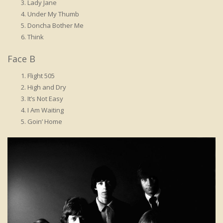
Lady Jane
Under My Thumb
Doncha Bother Me
Think
Face B
Flight 505
High and Dry
It’s Not Easy
I Am Waiting
Goin’ Home