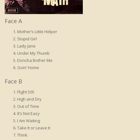
Face A
Mother’s Little Helper
Stupid Girl
Lady Jane
Under My Thumb
Doncha Bother Me
Goin’ Home
Face B
Flight 505
High and Dry
Out of Time
It’s Not Easy
I Am Waiting
Take It or Leave It
Think