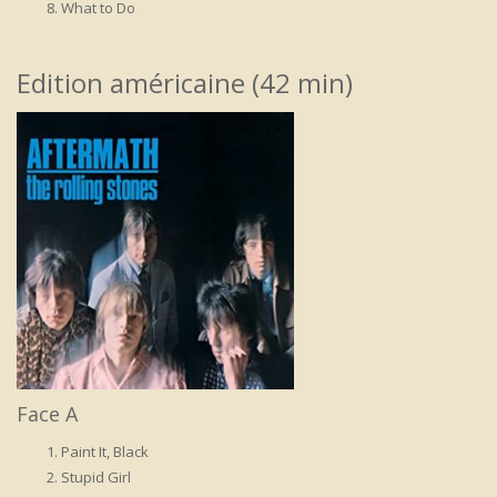
What to Do
Edition américaine (42 min)
Face A
Paint It, Black
Stupid Girl