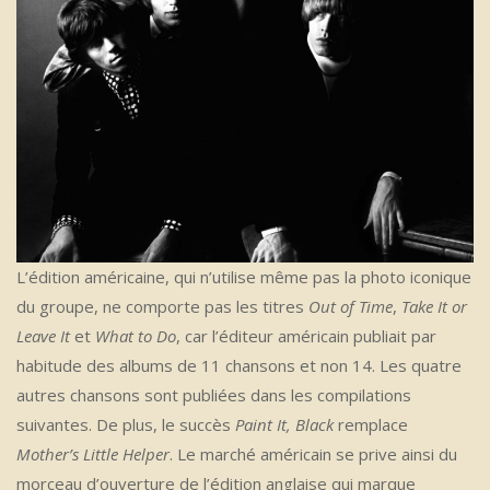
L’édition américaine, qui n’utilise même pas la photo iconique
du groupe, ne comporte pas les titres
Out of Time
,
Take It or
Leave It
et
What to Do
, car l’éditeur américain publiait par
habitude des albums de 11 chansons et non 14. Les quatre
autres chansons sont publiées dans les compilations
suivantes. De plus, le succès
Paint It, Black
remplace
Mother’s Little Helper
. Le marché américain se prive ainsi du
morceau d’ouverture de l’édition anglaise qui marque