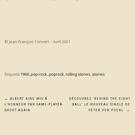
© Jean-François Convert – Avril 2021
Étiqueté
1966
,
pop-rock
,
poprock
,
rolling stones
,
stones
Navigation
←
ALBERT KING MIS À
DÉCOUVREZ ‘BEHIND THE EIGHT
L’HONNEUR PAR SAME-PLAYER-
BALL’ LE NOUVEAU SINGLE DE
de
SHOOT-AGAIN
PETER VON POEHL
→
l’article