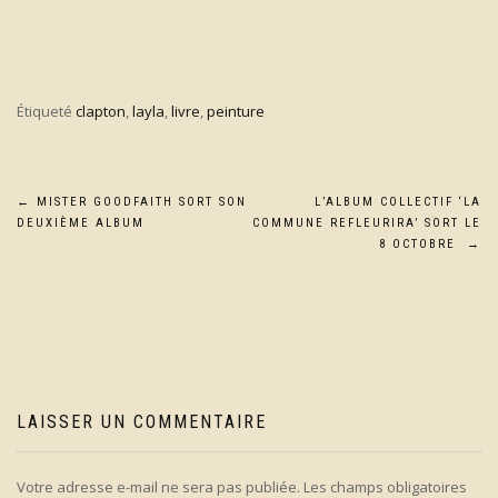
Étiqueté
clapton
,
layla
,
livre
,
peinture
Navigation
←
MISTER GOODFAITH SORT SON
L’ALBUM COLLECTIF ‘LA
DEUXIÈME ALBUM
COMMUNE REFLEURIRA’ SORT LE
de
8 OCTOBRE
→
l’article
LAISSER UN COMMENTAIRE
Votre adresse e-mail ne sera pas publiée.
Les champs obligatoires