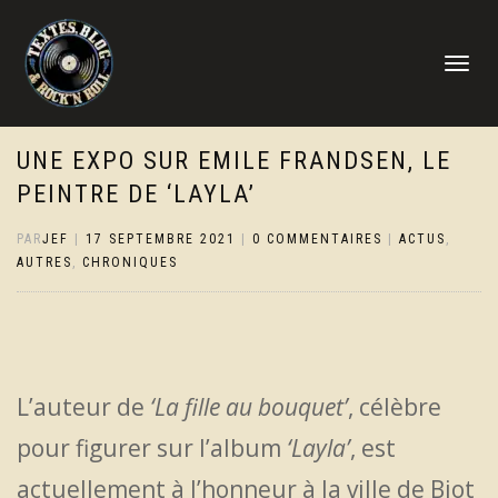
DÉPLIER
LA
NAVIGATI
UNE EXPO SUR EMILE FRANDSEN, LE
PEINTRE DE ‘LAYLA’
PAR
JEF
|
17 SEPTEMBRE 2021
|
0 COMMENTAIRES
|
ACTUS
,
AUTRES
,
CHRONIQUES
L’auteur de
‘La fille au bouquet’
, célèbre
pour figurer sur l’album
‘Layla’
, est
actuellement à l’honneur à la ville de Biot