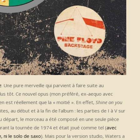
e
. Une pure merveille qui parvient à faire suite au
plus tôt. Ce nouvel opus (mon préféré, ex-aequo avec
n est réellement que la « moitié ». En effet,
Shine on you
s, au début et à la fin de l’album : les parties de I à V sur
B. Au départ, le morceau a été composé en une seule pièce
urant la tournée de 1974 et était joué comme tel (
avec
e, ni le solo de saxo
). Mais pour la version studio, Waters a