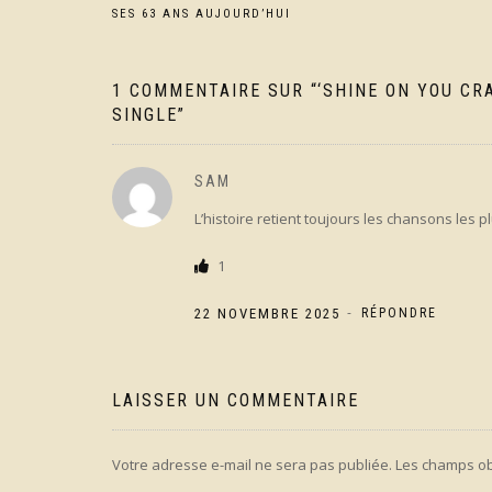
Navigation
SES 63 ANS AUJOURD’HUI
de
l’article
1 COMMENTAIRE SUR “
‘SHINE ON YOU CR
SINGLE
”
SAM
L’histoire retient toujours les chansons les pl
1
-
22 NOVEMBRE 2025
RÉPONDRE
LAISSER UN COMMENTAIRE
Votre adresse e-mail ne sera pas publiée.
Les champs ob