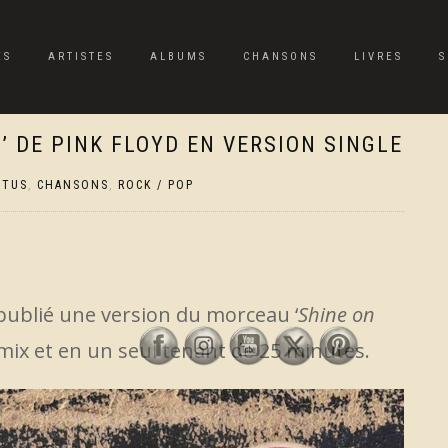
ES
ARTISTES
ALBUMS
CHANSONS
LIVRES
S
’ DE PINK FLOYD EN VERSION SINGLE
CTUS
,
CHANSONS
,
ROCK / POP
publié une version du morceau ‘
Shine on
ix et en un seul tenant de 25 minutes.