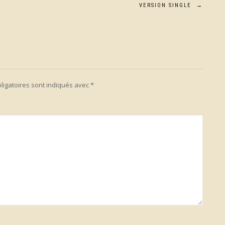
VERSION SINGLE
→
ligatoires sont indiqués avec
*