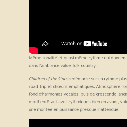
Même tonalité et quasi même rythme qui donnent l
dans l’ambiance valse-folk-country.
Children of the Stars
redémarre sur un rythme plus 
road-trip et chœurs emphatiques. Atmosphère r
fond d’harmonies vocales, puis de crescendo lancin
motif entêtant avec rythmiques bien en avant, voi
une montée en puissance presque inattendue.