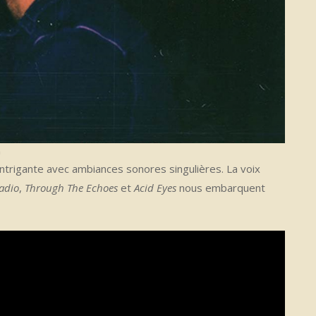
m
ntrigante avec ambiances sonores singulières. La voix
adio
,
Through The Echoes
et
Acid Eyes
nous embarquent