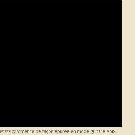
where
commence de façon épurée en mode guitare-voix,