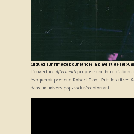
Cliquez sur l’image pour lancer la playlist de l’albu
L’ouverture
Afterneath
propose une intro d’album i
évoquerait presque Robert Plant. Puis les titres
R
dans un univers pop-rock réconfortant.