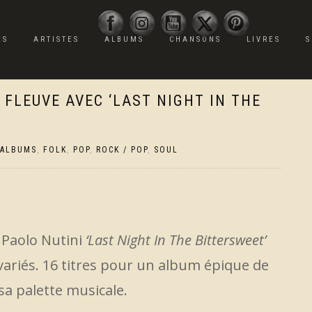
ES
ARTISTES
ALBUMS
CHANSONS
LIVRES
S
 FLEUVE AVEC ‘LAST NIGHT IN THE
ALBUMS
,
FOLK
,
POP
,
ROCK / POP
,
SOUL
e Paolo Nutini
‘Last Night In The Bittersweet’
variés. 16 titres pour un album épique de
sa palette musicale.