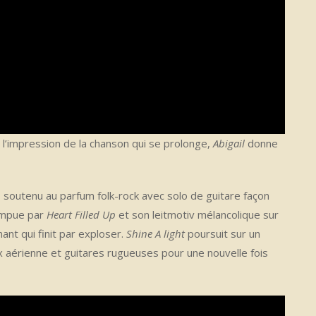
’impression de la chanson qui se prolonge,
Abigail
donne
soutenu au parfum folk-rock avec solo de guitare façon
ompue par
Heart Filled Up
et son leitmotiv mélancolique sur
ant qui finit par exploser.
Shine A light
poursuit sur un
x aérienne et guitares rugueuses pour une nouvelle fois