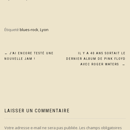
Étiqueté
blues-rock
,
Lyon
Navigation
←
J’AI ENCORE TESTÉ UNE
IL Y A 40 ANS SORTAIT LE
NOUVELLE JAM !
DERNIER ALBUM DE PINK FLOYD
de
AVEC ROGER WATERS
→
l’article
LAISSER UN COMMENTAIRE
Votre adresse e-mail ne sera pas publiée.
Les champs obligatoires