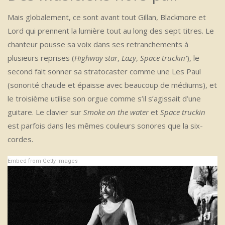
Mais globalement, ce sont avant tout Gillan, Blackmore et
Lord qui prennent la lumière tout au long des sept titres. Le
chanteur pousse sa voix dans ses retranchements à
plusieurs reprises (
Highway star
,
Lazy
,
Space truckin’
), le
second fait sonner sa stratocaster comme une Les Paul
(sonorité chaude et épaisse avec beaucoup de médiums), et
le troisième utilise son orgue comme s’il s’agissait d’une
guitare. Le clavier sur
Smoke on the water
et
Space truckin
est parfois dans les mêmes couleurs sonores que la six-
cordes.
Embed from Getty Images