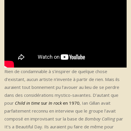
Rien de condamnable à s’inspirer de quelque chose
d’existant, aucun artiste n’invente à partir de rien. Mais ils
auraient tout bonnement pu l’avouer au lieu de se perdre
dans des considérations mystico-savantes. D’autant que
pour
Child in time
sur
In rock
en 1970
, Ian Gillan avait
parfaitement reconnu en interview que le groupe l’avait
composé en improvisant sur la base de
Bombay Calling
par
It’s a Beautiful Day. Ils auraient pu faire de même pour