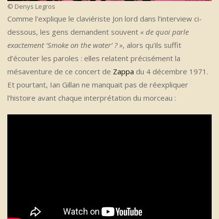
© Denys Legros
Comme l’explique le claviériste Jon lord dans l’interview ci-
dessous, les gens demandent souvent
« de quoi parle
exactement ‘Smoke on the water’ ? »
, alors qu’ils suffit
d’écouter les paroles : elles relatent précisément la
mésaventure de ce concert de
Zappa
du 4 décembre 1971.
Et pourtant, Ian Gillan ne manquait pas de réexpliquer
l’histoire avant chaque interprétation du morceau :