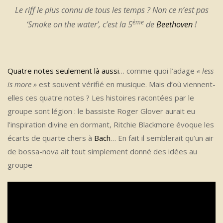
Le riff le plus connu de tous les temps ? Non ce n’est pas
ème
‘Smoke on the water’, c’est la 5
de
Beethoven
!
Quatre notes seulement là aussi
… comme quoi l’adage
« less
is more »
est souvent vérifié en musique. Mais d’où viennent-
elles ces quatre notes ? Les histoires racontées par le
groupe sont légion : le bassiste Roger Glover aurait eu
l’inspiration divine en dormant, Ritchie Blackmore évoque les
écarts de quarte chers à
Bach
… En fait il semblerait qu’un air
de bossa-nova ait tout simplement donné des idées au
groupe