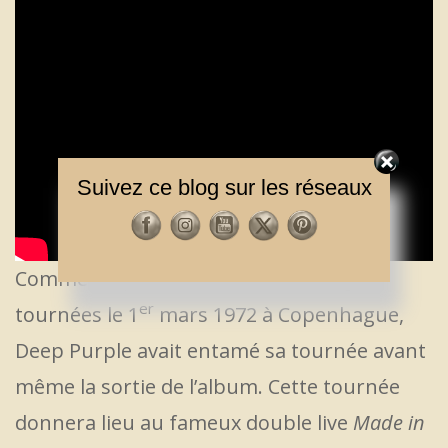
Suivez ce blog sur les réseaux
Comme on peut le voir sur ces images
er
tournées le 1
mars 1972 à Copenhague,
Deep Purple avait entamé sa tournée avant
même la sortie de l’album. Cette tournée
donnera lieu au fameux double live
Made in