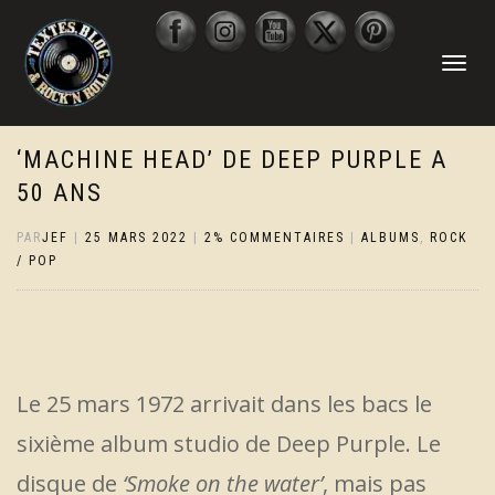
DÉPLIER
LA
NAVIGATI
‘MACHINE HEAD’ DE DEEP PURPLE A
50 ANS
PAR
JEF
|
25 MARS 2022
|
2% COMMENTAIRES
|
ALBUMS
,
ROCK
/ POP
Le 25 mars 1972 arrivait dans les bacs le
sixième album studio de Deep Purple. Le
disque de
‘Smoke on the water’
, mais pas