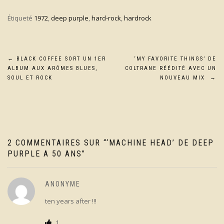
Étiqueté
1972
,
deep purple
,
hard-rock
,
hardrock
Navigation
←
BLACK COFFEE SORT UN 1ER
‘MY FAVORITE THINGS’ DE
ALBUM AUX ARÔMES BLUES,
COLTRANE RÉÉDITÉ AVEC UN
de
SOUL ET ROCK
NOUVEAU MIX
→
l’article
2 COMMENTAIRES SUR “
‘MACHINE HEAD’ DE DEEP
PURPLE A 50 ANS
”
ANONYME
ten years after !!!
1