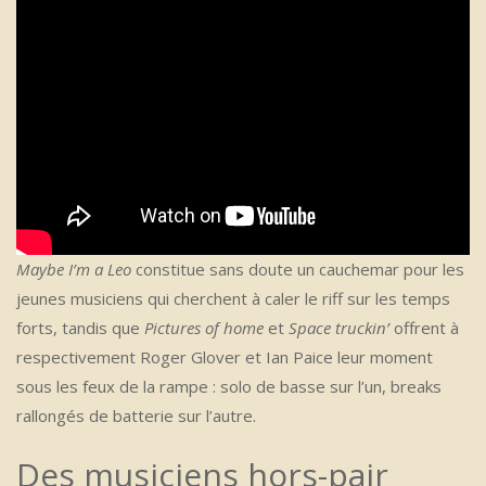
Maybe I’m a Leo
constitue sans doute un cauchemar pour les
jeunes musiciens qui cherchent à caler le riff sur les temps
forts, tandis que
Pictures of home
et
Space truckin’
offrent à
respectivement Roger Glover et Ian Paice leur moment
sous les feux de la rampe : solo de basse sur l’un, breaks
rallongés de batterie sur l’autre.
Des musiciens hors-pair