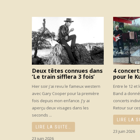
Deux têtes connues dans
4 concert
‘Le train sifflera 3 fois’
pour le K
Hier soir j'ai revu le fameux western
Entre le 12 et 
avec Gary Cooper pour la première
Band a donné 
fois depuis mon enfance. J'y ai
concerts indiv
aperçu deux visages dans les
Retour sur ce
seconds ...
LIRE LA S
LIRE LA SUITE…
23 juin 2026
23 juin 2026