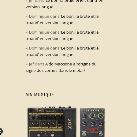
Jef
dans
‘Le bon, la brute et le truand’ en
version longue
Dominique
dans
‘Le bon, la brute et le
truand’ en version longue
Dominique
dans
‘Le bon, la brute et le
truand’ en version longue
Dominique
dans
‘Le bon, la brute et le
truand’ en version longue
Jef
dans
Aldo Maccione à l’origine du
signe des cornes dans le metal?
MA MUSIQUE