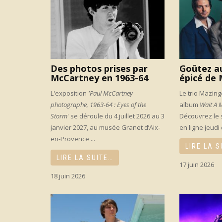
Des photos prises par
Goûtez au
McCartney en 1963-64
épicé de
L'exposition
'Paul McCartney
Le trio Mazing
photographe, 1963-64 : Eyes of the
album
Wait A 
Storm
' se déroule du 4 juillet 2026 au 3
Découvrez le 
janvier 2027, au musée Granet d’Aix-
en ligne jeudi 
en-Provence ...
LIRE LA S
LIRE LA SUITE…
17 juin 2026
18 juin 2026