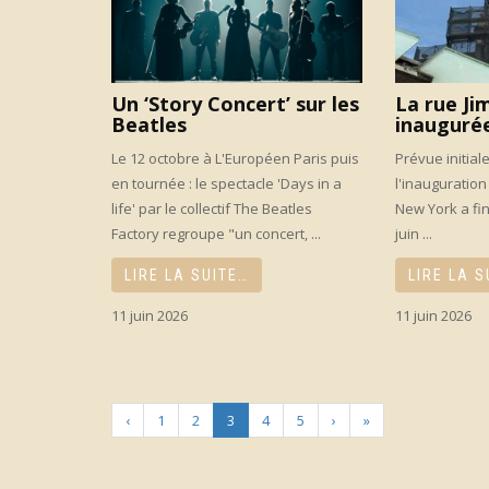
Un ‘Story Concert’ sur les
La rue Ji
Beatles
inauguré
Le 12 octobre à L'Européen Paris puis
Prévue initial
en tournée : le spectacle 'Days in a
l'inauguration
life' par le collectif The Beatles
New York a fin
Factory regroupe "un concert, ...
juin ...
LIRE LA SUITE…
LIRE LA S
11 juin 2026
11 juin 2026
‹
1
2
3
4
5
›
»