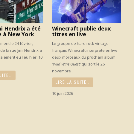
mi Hendrix a été
Winecraft publie deux
e à New York
titres en live
ement le 24 février,
Le groupe de hard rock vintage
 de la rue Jimi Hendrix à
français Winecraft interprète en live
alement eu lieu hier, 10
deux morceaux du prochain album
'Wild Wine Quest'
qui sort le 26
novembre ...
UITE…
LIRE LA SUITE…
10 juin 2026