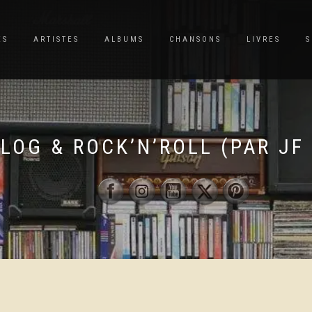
ES
ARTISTES
ALBUMS
CHANSONS
LIVRES
S
BLOG & ROCK’N’ROLL (PAR JF