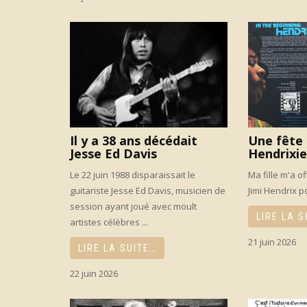
Il y a 38 ans décédait
Une fête 
Jesse Ed Davis
Hendrixie
Le 22 juin 1988 disparaissait le
Ma fille m'a of
guitariste Jesse Ed Davis, musicien de
Jimi Hendrix po
session ayant joué avec moult
LIRE LA S
artistes célèbres ...
21 juin 2026
LIRE LA SUITE…
22 juin 2026