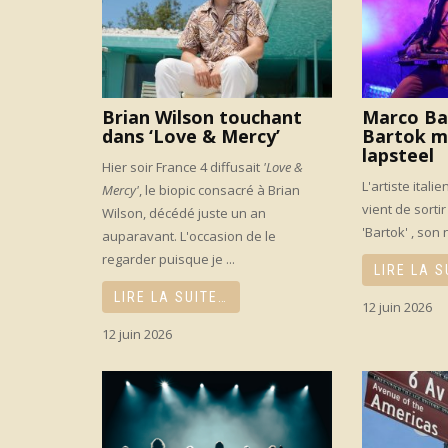
Brian Wilson touchant
Marco Ba
dans ‘Love & Mercy’
Bartok m
lapsteel
Hier soir France 4 diffusait
'Love &
L'artiste itali
Mercy'
, le biopic consacré à Brian
vient de sorti
Wilson, décédé juste un an
'Bartok' , son
auparavant. L'occasion de le
regarder puisque je ...
LIRE LA S
LIRE LA SUITE…
12 juin 2026
12 juin 2026