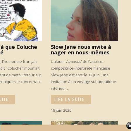
jà que Coluche
Slow Jane nous invite à
dé
nager en nous-mêmes
6, l'humoriste français
L'album '
Aquarius
' de l'autrice-
 dit "Coluche" mourrait
compositrice-interprète française
ent de moto. Retour sur
Slow Jane est sorti le 12 juin. Une
roniques le concernant
invitation à un voyage subaquatique
intérieur ...
UITE…
LIRE LA SUITE…
18 juin 2026