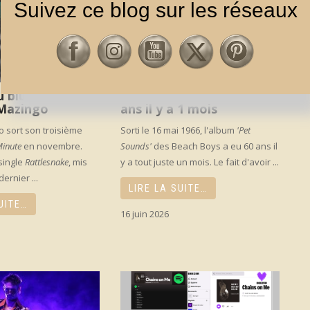
Suivez ce blog sur les réseaux
 blues-rock
‘Pet Sounds’ a fêté ses 60
 Mazingo
ans il y a 1 mois
o sort son troisième
Sorti le 16 mai 1966, l'album
'Pet
Minute
en novembre.
Sounds'
des Beach Boys a eu 60 ans il
single
Rattlesnake
, mis
y a tout juste un mois. Le fait d'avoir ...
dernier ...
LIRE LA SUITE…
UITE…
16 juin 2026