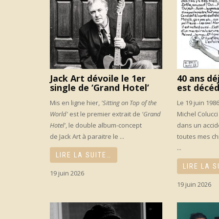
Jack Art dévoile le 1er
40 ans dé
single de ‘Grand Hotel’
est décé
Mis en ligne hier,
'Sitting on Top of the
Le 19 juin 198
World'
est le premier extrait de
'Grand
Michel Colucci
Hotel'
, le double album-concept
dans un accid
de Jack Art à paraitre le ...
toutes mes ch
...
LIRE LA SUITE…
LIRE LA S
19 juin 2026
19 juin 2026