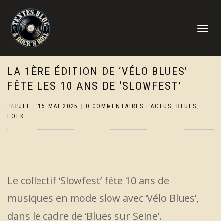
DÉPLIER
LA
NAVIGATI
LA 1ÈRE ÉDITION DE ‘VÉLO BLUES’
FÊTE LES 10 ANS DE ‘SLOWFEST’
PAR
JEF
|
15 MAI 2025
|
0 COMMENTAIRES
|
ACTUS
,
BLUES
,
FOLK
Le collectif ‘Slowfest’ fête 10 ans de
musiques en mode slow avec ‘Vélo Blues’,
dans le cadre de ‘Blues sur Seine’.