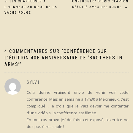
Navigation
←
LES CHANTEUSES À
‘UNPLUGGED’ D’ERIC CLAPTON
L’HONNEUR AU BŒUF DE LA
RÉÉDITÉ AVEC DES BONUS
→
de
VACHE ROUGE
l’article
4 COMMENTAIRES SUR “
CONFÉRENCE SUR
L’ÉDITION 40E ANNIVERSAIRE DE ‘BROTHERS IN
ARMS’
”
SYLV1
Cela donne vraiment envie de venir voir cette
conférence. Mais en semaine à 17h30 à Meximieux, c’est
compliqué… Je crois que je vais devoir me contenter
d’une vidéo si la conférence est filmée…
En tout cas bravo Jef de faire cet exposé, l’exercice ne
doit pas être simple !