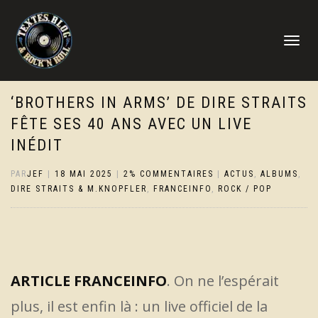
DÉPLIER
LA
NAVIGATI
‘BROTHERS IN ARMS’ DE DIRE STRAITS
FÊTE SES 40 ANS AVEC UN LIVE
INÉDIT
PAR
JEF
|
18 MAI 2025
|
2% COMMENTAIRES
|
ACTUS
,
ALBUMS
,
DIRE STRAITS & M.KNOPFLER
,
FRANCEINFO
,
ROCK / POP
ARTICLE FRANCEINFO
. On ne l’espérait
plus, il est enfin là : un live officiel de la