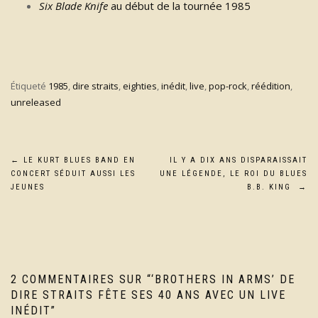
Six Blade Knife
au début de la tournée 1985
Étiqueté
1985
,
dire straits
,
eighties
,
inédit
,
live
,
pop-rock
,
réédition
,
unreleased
Navigation
←
LE KURT BLUES BAND EN
IL Y A DIX ANS DISPARAISSAIT
CONCERT SÉDUIT AUSSI LES
UNE LÉGENDE, LE ROI DU BLUES
de
JEUNES
B.B. KING
→
l’article
2 COMMENTAIRES SUR “
‘BROTHERS IN ARMS’ DE
DIRE STRAITS FÊTE SES 40 ANS AVEC UN LIVE
INÉDIT
”