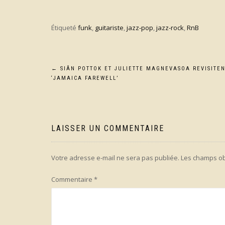
Étiqueté
funk
,
guitariste
,
jazz-pop
,
jazz-rock
,
RnB
Navigation
←
SIÂN POTTOK ET JULIETTE MAGNEVASOA REVISITE
‘JAMAICA FAREWELL’
de
l’article
LAISSER UN COMMENTAIRE
Votre adresse e-mail ne sera pas publiée.
Les champs ob
Commentaire
*