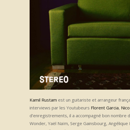
Kamil Rustam
est un guitariste et arrangeur fra
interviews par les Youtubeurs
Florent Garcia
,
Nico
d’enregistrements, il a accompagné bon nombre d
Wonder, Yaël Naïm, Serge Gainsbourg, Angélique Ki