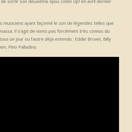
nt de sortir son deuxième opus
Listen Up!
en avril dernier
des musiciens ayant façonné le son de légendes telles que
assa. Il s’agit de noms pas forcément très connus du
ous un jour ou l’autre déjà entendu : Eddie Brown, Billy
en, Pino Palladino.