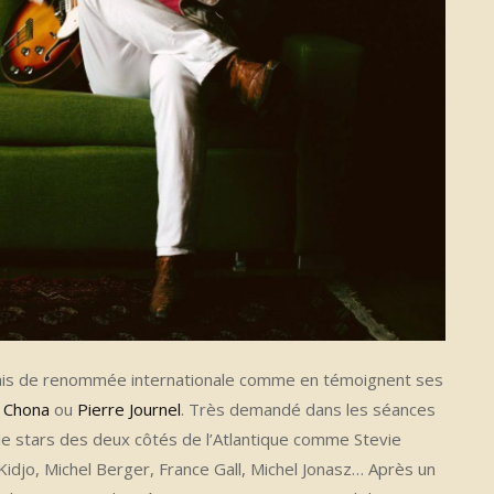
nçais de renommée internationale comme en témoignent ses
 Chona
ou
Pierre Journel
. Très demandé dans les séances
e stars des deux côtés de l’Atlantique comme Stevie
djo, Michel Berger, France Gall, Michel Jonasz… Après un