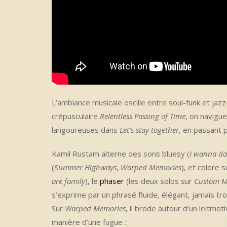
L’ambiance musicale oscille entre soul-funk et jaz
crépusculaire
Relentless Passing of Time
, on navigu
langoureuses dans
Let’s stay together
, en passant 
Kamil Rustam alterne des sons bluesy (
I wanna d
(
Summer Highways
,
Warped Memories
), et colore
are family
), le
phaser
(les deux solos sur
Custom 
s’exprime par un phrasé fluide, élégant, jamais tro
Sur
Warped Memories
, il brode autour d’un leitmo
manière d’une fugue :