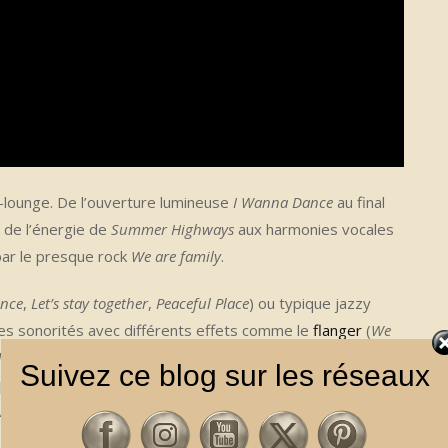
z-lounge. De l’ouverture lumineuse
I Wanna Dance
au final
e de l’énergie de
Summer Highways
aux harmonies vocales
par le presque rock
We are family
.
ance
,
Let’s stay together
,
Peaceful Place
) ou typique jazzy
 ses sonorités avec différents effets comme le
flanger
(
We
Made
), ou la wah (la rythmique de
Custom Made
). Son jeu
Suivez ce blog sur les réseaux
p bavard, juste ce qu’il faut, et toujours de grande classe.
tiv obsédant qui se décline et se développe un peu à la