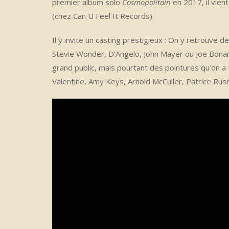
premier album solo
Cosmopolitain
en 2017, il vie
(chez Can U Feel It Records).
Il y invite un casting prestigieux : On y retrouve 
Stevie Wonder, D’Angelo, John Mayer ou Joe Bonam
grand public, mais pourtant des pointures qu’on a t
Valentine, Amy Keys, Arnold McCuller, Patrice Rush