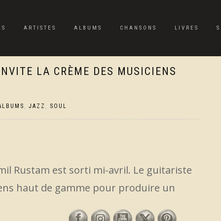
ES
ARTISTES
ALBUMS
CHANSONS
LIVRES
S
INVITE LA CRÈME DES MUSICIENS
ALBUMS
,
JAZZ
,
SOUL
il Rustam est sorti mi-avril. Le guitariste
iciens haut de gamme pour produire un