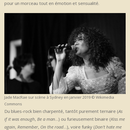
pour un morceau tout en émotion et sensualité.
Jade MacRae sur scène à Sydney en janvier 2019 © Wikimedia
Commons
Du blues-rock bien charpenté, tantôt purement ternaire (
As
if it was enough
,
Be a man
…) ou furieusement binaire (
Kiss me
again
,
Remember
,
On the road
…), voire funky (
Don’t hate me