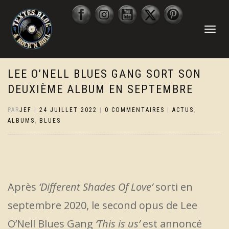
DÉPLIER
LA
NAVIGATI
LEE O’NELL BLUES GANG SORT SON
DEUXIÈME ALBUM EN SEPTEMBRE
PAR
JEF
|
24 JUILLET 2022
|
0 COMMENTAIRES
|
ACTUS
,
ALBUMS
,
BLUES
Après
‘Different Shades Of Love’
sorti en
septembre 2020, le second opus de Lee
O’Nell Blues Gang
‘This is us’
est annoncé