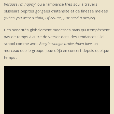
because I’m happy
) ou à l’ambiance très soul à travers
plusieurs pépites gorgées d’intensité et de finesse mêlées
(
When you were a child
,
Of course
,
Just need a prayer
).
Des sonorités globalement modernes mais qui n’empêchent
pas de temps à autre de verser dans des tendances Old
school comme avec
Boogie woogie broke down love
, un
morceau que le groupe joue déjà en concert depuis quelque
temps :