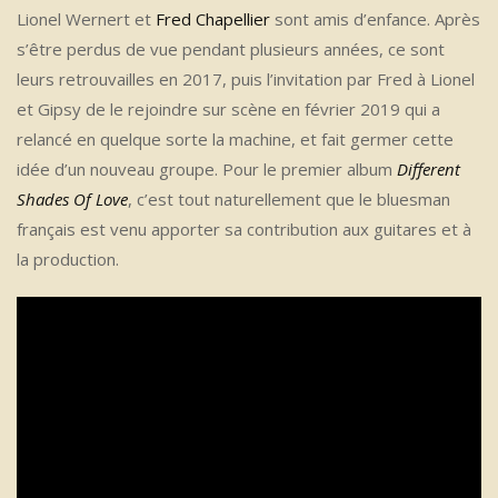
Lionel Wernert et
Fred Chapellier
sont amis d’enfance. Après
s’être perdus de vue pendant plusieurs années, ce sont
leurs retrouvailles en 2017, puis l’invitation par Fred à Lionel
et Gipsy de le rejoindre sur scène en février 2019 qui a
relancé en quelque sorte la machine, et fait germer cette
idée d’un nouveau groupe. Pour le premier album
Different
Shades Of Love
, c’est tout naturellement que le bluesman
français est venu apporter sa contribution aux guitares et à
la production.