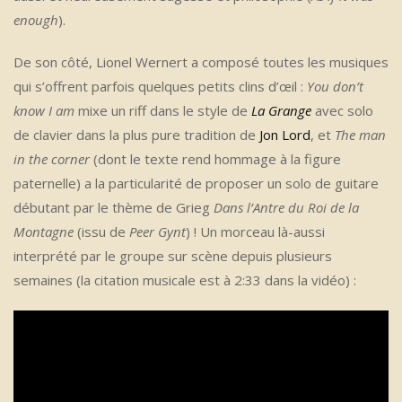
enough
).
De son côté, Lionel Wernert a composé toutes les musiques
qui s’offrent parfois quelques petits clins d’œil :
You don’t
know I am
mixe un riff dans le style de
La Grange
avec solo
de clavier dans la plus pure tradition de
Jon Lord
, et
The man
in the corner
(dont le texte rend hommage à la figure
paternelle) a la particularité de proposer un solo de guitare
débutant par le thème de Grieg
Dans l’Antre du Roi de la
Montagne
(issu de
Peer Gynt
) ! Un morceau là-aussi
interprété par le groupe sur scène depuis plusieurs
semaines (la citation musicale est à 2:33 dans la vidéo) :