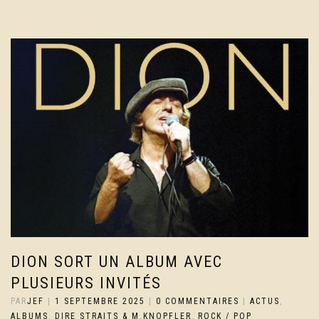
DION SORT UN ALBUM AVEC
PLUSIEURS INVITÉS
PAR
JEF
|
1 SEPTEMBRE 2025
|
0 COMMENTAIRES
|
ACTUS
,
ALBUMS
,
DIRE STRAITS & M.KNOPFLER
,
ROCK / POP