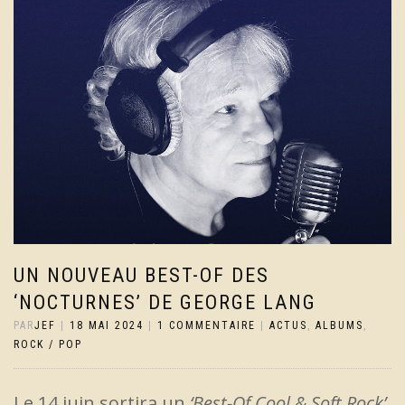
UN NOUVEAU BEST-OF DES
‘NOCTURNES’ DE GEORGE LANG
PAR
JEF
|
18 MAI 2024
|
1 COMMENTAIRE
|
ACTUS
,
ALBUMS
,
ROCK / POP
Le 14 juin sortira un
‘Best-Of Cool & Soft Rock’
,