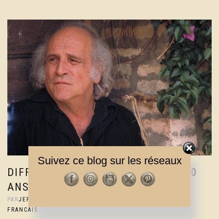
Suivez ce blog sur les réseaux
DIFFÉRENTES SORTIES POUR LES 30
ANS DE LA MORT DE LÉO FERRÉ
PAR
JEF
|
12 JUILLET 2023
|
1 COMMENTAIRE
|
ACTUS
,
FRANCAIS