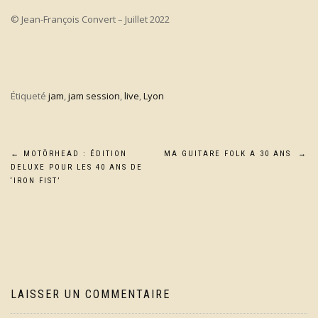
© Jean-François Convert – Juillet 2022
Étiqueté
jam
,
jam session
,
live
,
Lyon
Navigation
←
MOTÖRHEAD : ÉDITION
MA GUITARE FOLK A 30 ANS
→
DELUXE POUR LES 40 ANS DE
de
‘IRON FIST’
l’article
LAISSER UN COMMENTAIRE