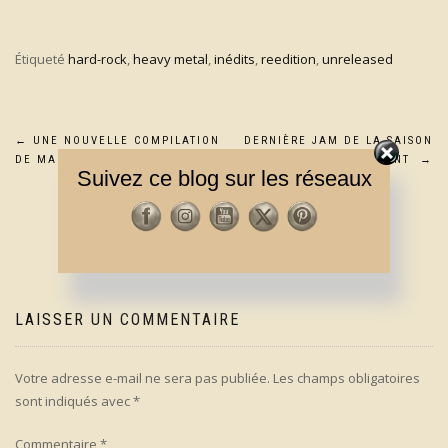
Étiqueté
hard-rock
,
heavy metal
,
inédits
,
reedition
,
unreleased
Navigation
←
UNE NOUVELLE COMPILATION
DERNIÈRE JAM DE LA SAISON
DE MARIANNE FAITHFULL
AU G.RESTAURANT
→
Suivez ce blog sur les réseaux
de
l’article
LAISSER UN COMMENTAIRE
Votre adresse e-mail ne sera pas publiée.
Les champs obligatoires
sont indiqués avec
*
Commentaire
*