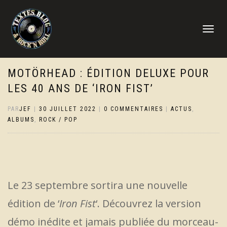
DÉPLIER
LA
NAVIGATI
MOTÖRHEAD : ÉDITION DELUXE POUR
LES 40 ANS DE ‘IRON FIST’
PAR
JEF
|
30 JUILLET 2022
|
0 COMMENTAIRES
|
ACTUS
,
ALBUMS
,
ROCK / POP
Le 23 septembre sortira une nouvelle
édition de ‘
Iron Fist
‘. Découvrez la version
démo inédite et jamais publiée du morceau-