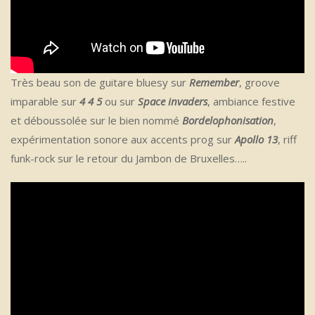
Très beau son de guitare bluesy sur
Remember
, groove
imparable sur
4 4 5
ou sur
Space invaders
, ambiance festive
et déboussolée sur le bien nommé
Bordelophonisation
,
expérimentation sonore aux accents prog sur
Apollo 13
, riff
funk-rock sur le retour du Jambon de Bruxelles…..