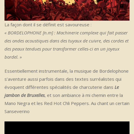
La façon dont il se définit est savoureuse :
« BORDELOPHONE [n.m] : Machinerie complexe qui fait passer
des ondes acoustiques dans des tuyaux de cuivre, des cordes et
des peaux tendues pour transformer celles-ci en un joyeux
bordel. »
Essentiellement instrumentale, la musique de Bordelophone
s’aventure aussi parfois dans des textes surréalistes qui
évoquent différentes spécialités de charcuterie dans
Le
jambon de Bruxelles
, et son ambiance à mi chemin entre la
Mano Negra et les Red Hot Chli Peppers. Au chant un certain
Sanseverino