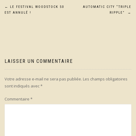
Navigation
←
LE FESTIVAL WOODSTOCK 50
AUTOMATIC CITY “TRIPLE
EST ANNULÉ !
RIPPLE”
→
de
l’article
LAISSER UN COMMENTAIRE
Votre adresse e-mail ne sera pas publiée.
Les champs obligatoires
sont indiqués avec
*
Commentaire
*