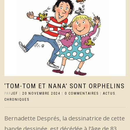
‘TOM-TOM ET NANA’ SONT ORPHELINS
PAR
JEF
|
20 NOVEMBRE 2024
|
0 COMMENTAIRES
|
ACTUS
,
CHRONIQUES
Bernadette Després, la dessinatrice de cette
bande dessinée, est décédée à l’âge de 83