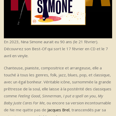
En 2023, Nina Simone aurait eu 90 ans (le 21 février).
Découvrez son Best-Of qui sort le 17 février en CD et le 7
avril en vinyle.
Chanteuse, pianiste, compositrice et arrangeuse, elle a
touché à tous les genres, folk, jazz, blues, pop, et classique,
avec un égal bonheur. Véritable icône, surnommée la grande
prêtresse de la soul, elle laisse à la postérité des classiques
comme
Feeling Good
,
Sinnerman
,
I put a spell on you
,
My
Baby Juste Cares For Me
, ou encore sa version incontournable
de Ne me quitte pas de
Jacques Brel
, transcendés par sa