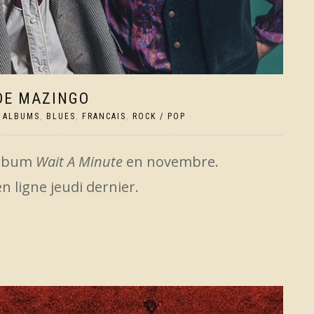
DE MAZINGO
,
ALBUMS
,
BLUES
,
FRANCAIS
,
ROCK / POP
 album
Wait A Minute
en novembre.
en ligne jeudi dernier.