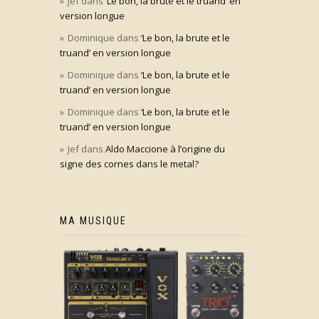
Jef
dans
‘Le bon, la brute et le truand’ en
version longue
Dominique
dans
‘Le bon, la brute et le
truand’ en version longue
Dominique
dans
‘Le bon, la brute et le
truand’ en version longue
Dominique
dans
‘Le bon, la brute et le
truand’ en version longue
Jef
dans
Aldo Maccione à l’origine du
signe des cornes dans le metal?
MA MUSIQUE