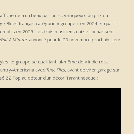
 affiche déjà un beau parcours : vainqueurs du prix du
nge Blues français catégorie « groupe » en 2024 et quart-
 Memphis en 2025. Les trois musiciens qui se connaissent
Wait A Minute
, annoncé pour le 20 novembre prochain. Leur
yles, le groupe se qualifiant lui-même de « indie rock
ountry-Americana avec
Time Flies
, avant de virer garage sur
isé ZZ Top au détour d’un décor Tarantinesque :