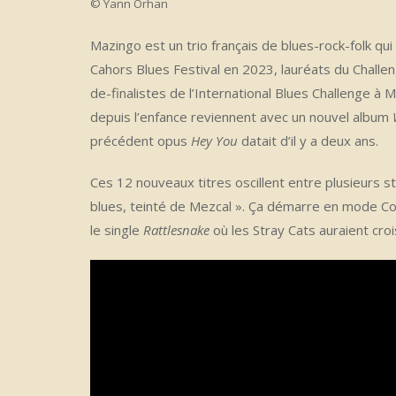
© Yann Orhan
Mazingo est un trio français de blues-rock-folk qui
Cahors Blues Festival en 2023, lauréats du Challe
de-finalistes de l’International Blues Challenge à
depuis l’enfance reviennent avec un nouvel album
précédent opus
Hey You
datait d’il y a deux ans.
Ces 12 nouveaux titres oscillent entre plusieurs st
blues, teinté de Mezcal ». Ça démarre en mode C
le single
Rattlesnake
où les Stray Cats auraient cro