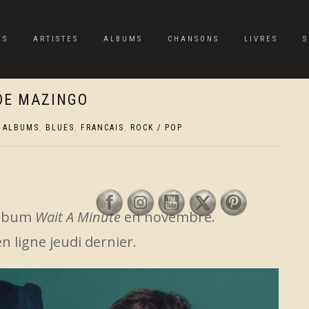
ES
ARTISTES
ALBUMS
CHANSONS
LIVRES
S
DE MAZINGO
,
ALBUMS
,
BLUES
,
FRANCAIS
,
ROCK / POP
 album
Wait A Minute
en novembre.
en ligne jeudi dernier.