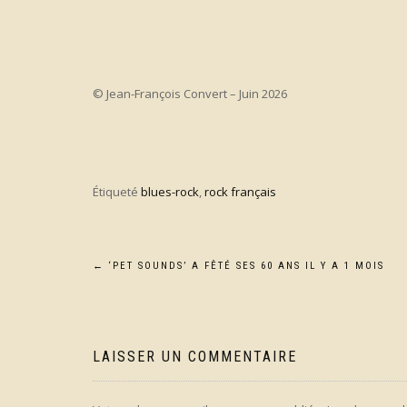
© Jean-François Convert – Juin 2026
Étiqueté
blues-rock
,
rock français
Navigation
←
‘PET SOUNDS’ A FÊTÉ SES 60 ANS IL Y A 1 MOIS
de
l’article
LAISSER UN COMMENTAIRE