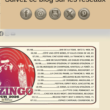
la première gorgée, et qui sans nul
 Ça tombe bien, Mazingo est actuellement
s réseaux sociaux :
Facebook
Instagram
YouTube