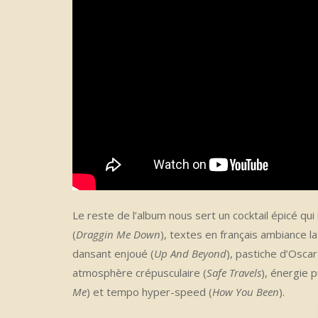
Le reste de l’album nous sert un cocktail épicé q
(
Draggin Me Down
), textes en français ambiance la
dansant enjoué (
Up And Beyond
), pastiche d’Osca
atmosphère crépusculaire (
Safe Travels
), énergie 
Me
) et tempo hyper-speed (
How You Been
).