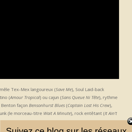
ui mêle Tex-Mex langoureux (
Save Me
), Soul Laid-back
tino (
Amour Tropical
) ou cajun (
Sans Queue Ni Tête
), rythme
r Benton façon
Bensonhurst Blues
(
Captain Lost His Crew
),
punk (le morceau-titre
Wait A Minute
), rock entêtant (
It Ain’t
Suivez ce blog sur les réseaux