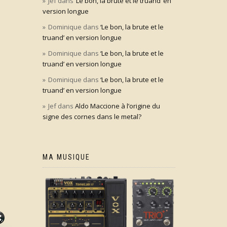
Jef
dans
‘Le bon, la brute et le truand’ en
version longue
Dominique
dans
‘Le bon, la brute et le
truand’ en version longue
Dominique
dans
‘Le bon, la brute et le
truand’ en version longue
Dominique
dans
‘Le bon, la brute et le
truand’ en version longue
Jef
dans
Aldo Maccione à l’origine du
signe des cornes dans le metal?
MA MUSIQUE