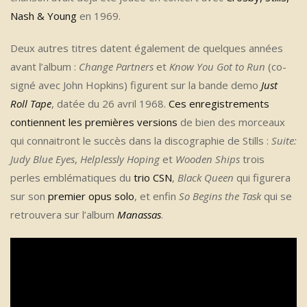
Nash & Young
en 1969.
Deux autres titres datent également de quelques années
avant l’album :
Change Partners
et
Know You Got to Run
(co-
signé avec John Hopkins) figurent sur la bande demo
Just
Roll Tape
, datée du 26 avril 1968.
Ces enregistrements
contiennent les premières versions
de bien des morceaux
qui connaitront le succès dans la discographie de Stills :
Suite:
Judy Blue Eyes
,
Helplessly Hoping
et
Wooden Ships
trois
perles emblématiques du
trio CSN
,
Black Queen
qui figurera
sur son
premier opus solo
, et enfin
So Begins the Task
qui se
retrouvera sur l’album
Manassas
.