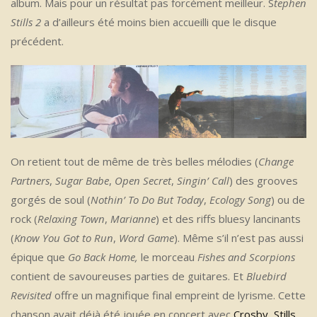
album. Mais pour un résultat pas forcément meilleur. S
tephen
Stills 2
a d’ailleurs été moins bien accueilli que le disque
précédent.
On retient tout de même de très belles mélodies (
Change
Partners
,
Sugar Babe
,
Open Secret
,
Singin’ Call
) des grooves
gorgés de soul (
Nothin’ To Do But Today
,
Ecology Song
) ou de
rock (
Relaxing Town
,
Marianne
) et des riffs bluesy lancinants
(
Know You Got to Run
,
Word Game
).
Même s’il n’est pas aussi
épique que
Go Back Home,
le morceau
Fishes and Scorpions
contient de savoureuses parties de guitares. Et
Bluebird
Revisited
offre un magnifique final empreint de lyrisme. Cette
chanson avait déjà été jouée en concert avec
Crosby, Stills,