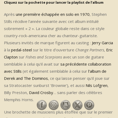
Cliquez sur la pochette pour lancer la playlist de l’album
Après
une première échappée en solo en 1970
, Stephen
Stills récidive l’année suivante avec cet album intitulé
sobrement « 2 ». La couleur globale reste dans ce style
country-rock-americana cher au chanteur-guitariste.
Plusieurs invités de marque figurent au casting :
Jerry Garcia
à la
pedal-steel
sur le titre d’ouverture
Change Partners
,
Eric
Clapton
sur
Fishes and Scorpions
avec un son de guitare
semblable à celui qu’il avait sur
sa précédente collaboration
avec Stills
(et également semblable à celui sur
l’album de
Derek and The Dominos
, ce qui laisse penser qu’il joue sur
sa Stratocaster sunburst ‘Brownie’), et aussi
Nils Lofgren
,
Billy Preston,
David Crosby
… sans parler des célèbres
Memphis Horns.
Une brochette de musiciens plus étoffée que sur le premier