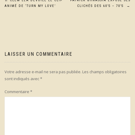
Navigation
←
CLEM LÉA DÉVOILE LE CLIP
PATRICK GHNASSIA EXPOSE SES
ANIMÉ DE ‘TURN MY LOVE’
CLICHÉS DES 60’S – 70’S
→
de
l’article
LAISSER UN COMMENTAIRE
Votre adresse e-mail ne sera pas publiée.
Les champs obligatoires
sont indiqués avec
*
Commentaire
*