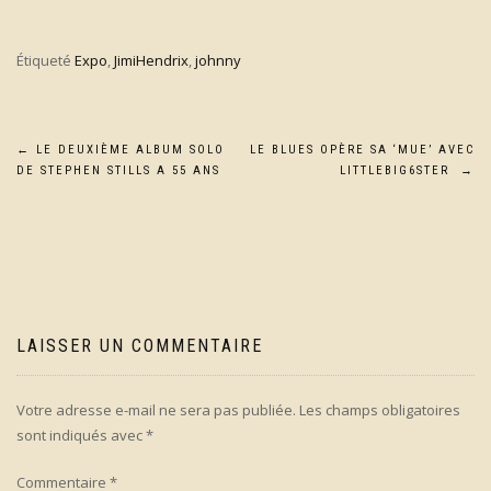
Étiqueté
Expo
,
JimiHendrix
,
johnny
Navigation
←
LE DEUXIÈME ALBUM SOLO
LE BLUES OPÈRE SA ‘MUE’ AVEC
DE STEPHEN STILLS A 55 ANS
LITTLEBIG6STER
→
de
l’article
LAISSER UN COMMENTAIRE
Votre adresse e-mail ne sera pas publiée.
Les champs obligatoires
sont indiqués avec
*
Commentaire
*