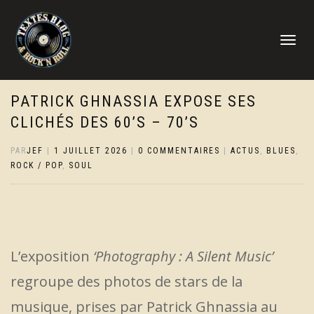
DÉPLIER
LA
NAVIGATI
PATRICK GHNASSIA EXPOSE SES
CLICHÉS DES 60’S – 70’S
PAR
JEF
|
1 JUILLET 2026
|
0 COMMENTAIRES
|
ACTUS
,
BLUES
,
ROCK / POP
,
SOUL
L’exposition
‘Photography : A Silent Music’
regroupe des photos de stars de la
musique, prises par Patrick Ghnassia au