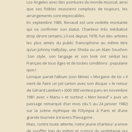
Los Angeles avec des pointures du monde musical, ainsi
que ses fidèles musiciens complices de toujours, les
arrangements sont impeccables.
En septembre 1983, Renaud est une vedette montante
qui va confirmer son statut. Chanteur très médiatisé
(trop diront certains..) il est depuis 1978, l’un des artistes
les plus aimés du public francophone au même titre
qu’un Johnny Hallyday, une Sheila ou un Alain Souchon
.Son style, son langage et son look ont séduit les
Français de tous âges et de toutes conditions : populaire
quoi !
Lorsque parait l’album (son 6ème) « Morgane de toi » il
vient de faire un joli carton avec son disque « le retour
de Gérard Lambert » (600 000 ventes) paru en novembre
1981 avec « Manu » et surtout « Mon beauf’ » puis un
passage remarqué d’un mois (du 5 au 24 janvier 1982)
sur la scène mythique de l’Olympia à Paris et d’une
grande tournée à travers l’hexagone .
Mais, contre toute attente, notre jeune chanteur a envie
de souffler loin du métier et surtout du vedettariat qui