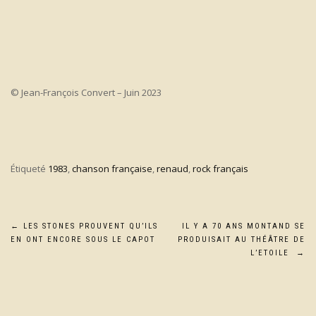
© Jean-François Convert – Juin 2023
Étiqueté
1983
,
chanson française
,
renaud
,
rock français
Navigation
←
LES STONES PROUVENT QU’ILS
IL Y A 70 ANS MONTAND SE
EN ONT ENCORE SOUS LE CAPOT
PRODUISAIT AU THÉÂTRE DE
de
L’ETOILE
→
l’article