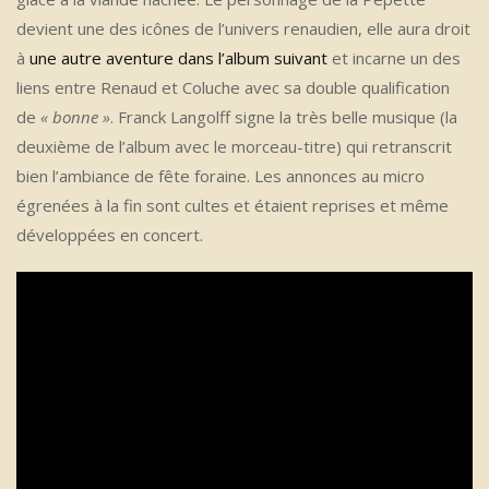
devient une des icônes de l’univers renaudien, elle aura droit
à
une autre aventure dans l’album suivant
et incarne un des
liens entre Renaud et Coluche avec sa double qualification
de
« bonne »
. Franck Langolff signe la très belle musique (la
deuxième de l’album avec le morceau-titre) qui retranscrit
bien l’ambiance de fête foraine. Les annonces au micro
égrenées à la fin sont cultes et étaient reprises et même
développées en concert.