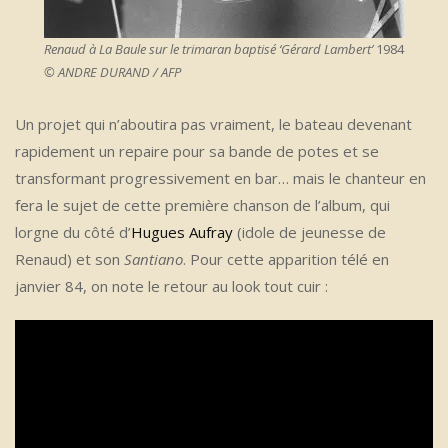
Renaud à La Baule sur le trimaran baptisé ‘Gérard Lambert’
1984
© ANDRE DURAND / AFP
Un projet qui n’aboutira pas vraiment, le bateau devenant
rapidement un repaire pour sa bande de potes et se
transformant progressivement en bar… mais le chanteur en
fera le sujet de cette première chanson de l’album, qui
lorgne du côté d’
Hugues Aufray
(idole de jeunesse de
Renaud) et son
Santiano
. Pour cette apparition télé en
janvier 84, on note le retour au look tout cuir :