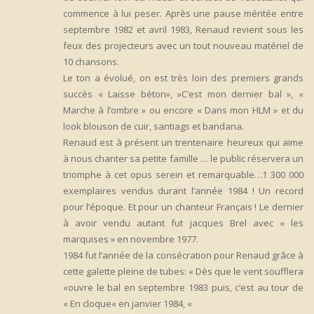
commence à lui peser. Après une pause méritée entre
septembre 1982 et avril 1983, Renaud revient sous les
feux des projecteurs avec un tout nouveau matériel de
10 chansons.
Le ton a évolué, on est très loin des premiers grands
succès « Laisse béton», »C’est mon dernier bal », «
Marche à l’ombre » ou encore « Dans mon HLM » et du
look blouson de cuir, santiags et bandana.
Renaud est à présent un trentenaire heureux qui aime
à nous chanter sa petite famille … le public réservera un
triomphe à cet opus serein et remarquable…1 300 000
exemplaires vendus durant l’année 1984 ! Un record
pour l’époque. Et pour un chanteur Français ! Le dernier
à avoir vendu autant fut jacques Brel avec « les
marquises » en novembre 1977.
1984 fut l’année de la consécration pour Renaud grâce à
cette galette pleine de tubes: « Dès que le vent soufflera
«ouvre le bal en septembre 1983 puis, c’est au tour de
« En cloque« en janvier 1984, «