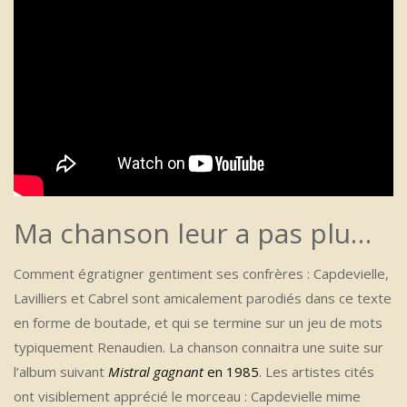
Ma chanson leur a pas plu…
Comment égratigner gentiment ses confrères : Capdevielle,
Lavilliers et Cabrel sont amicalement parodiés dans ce texte
en forme de boutade, et qui se termine sur un jeu de mots
typiquement Renaudien. La chanson connaitra une suite sur
l’album suivant
Mistral gagnant
en 1985
. Les artistes cités
ont visiblement apprécié le morceau : Capdevielle mime