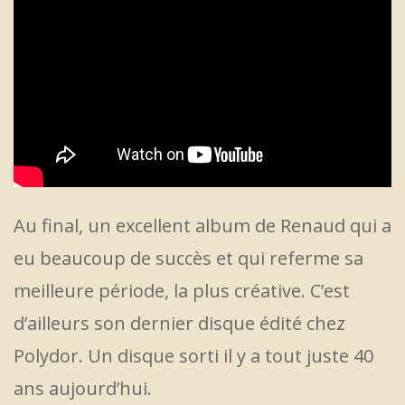
Au final, un excellent album de Renaud qui a
eu beaucoup de succès et qui referme sa
meilleure période, la plus créative. C’est
d’ailleurs son dernier disque édité chez
Polydor. Un disque sorti il y a tout juste 40
ans aujourd’hui.