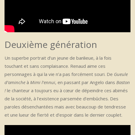
Deuxième génération
Un superbe portrait d’un jeune de banlieue, à la fois
touchant et sans complaisance. Renaud aime ces
personnages à qui la vie n’a pas forcément souri. De
Gueule
d’aminche
à
Mimi l’ennui
, en passant par Angelo dans
Baston
!
le chanteur a toujours eu à cœur de dépeindre ces abimés
de la société, à l’existence parsemée d’embûches. Des
paroles désenchantées mais avec beaucoup de tendresse
et une lueur de fierté et d’espoir dans le dernier couplet.