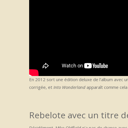
En 2012 sort une édition deluxe de l’album avec u
corrigée, et
Into Wonderland
apparaît comme cela 
Rebelote avec un titre 
Décidément, Mike Oldfield n’a pas de chance avec