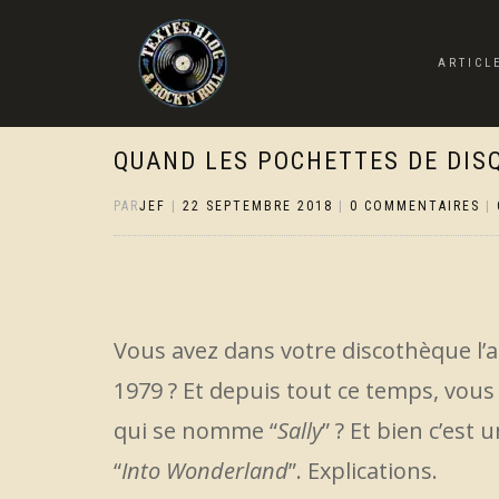
ARTICL
QUAND LES POCHETTES DE DIS
PAR
JEF
|
22 SEPTEMBRE 2018
|
0 COMMENTAIRES
|
Vous avez dans votre discothèque l’
1979 ? Et depuis tout ce temps, vou
qui se nomme “
Sally
” ? Et bien c’est
“
Into Wonderland
”. Explications.