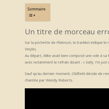
Sommaire
Un titre de morceau er
Sur la pochette de
Platinum
, la tracklist indique l
Vinyle).
Au départ, Mike avait bien composé une ode à sa f
avec notamment le refrain disant : «
Sally, I’m just 
Sauf qu’au dernier moment, Oldfield décide de rem
chantée par Wendy Roberts.