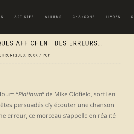
ES
ARTISTES
ALBUMS
CHANSONS
LIVRES
S
QUES AFFICHENT DES ERREURS…
CHRONIQUES
,
ROCK / POP
album “
Platinum
” de Mike Oldfield, sorti en
s êtes persuadés d’y écouter une chanson
 une erreur, ce morceau s’appelle en réalité