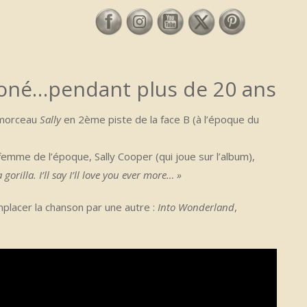
roné…pendant plus de 20 ans
e morceau
Sally
en 2ème piste de la face B (à l’époque du
emme de l’époque, Sally Cooper (qui joue sur l’album),
a gorilla. I’ll say I’ll love you ever more… »
placer la chanson par une autre :
Into Wonderland
,