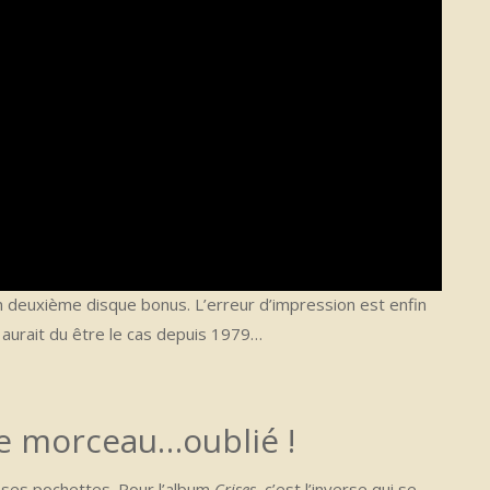
n deuxième disque bonus. L’erreur d’impression est enfin
aurait du être le cas depuis 1979…
de morceau…oublié !
 ses pochettes. Pour l’album
Crises
, c’est l’inverse qui se