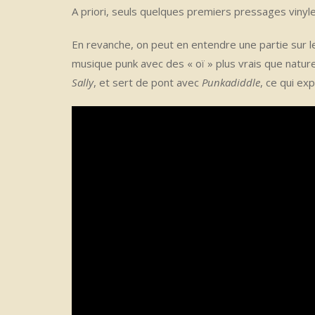
A priori, seuls quelques premiers pressages vinyl
En revanche, on peut en entendre une partie sur 
musique punk avec des « oï » plus vrais que nature 
Sally
, et sert de pont avec
Punkadiddle
, ce qui ex