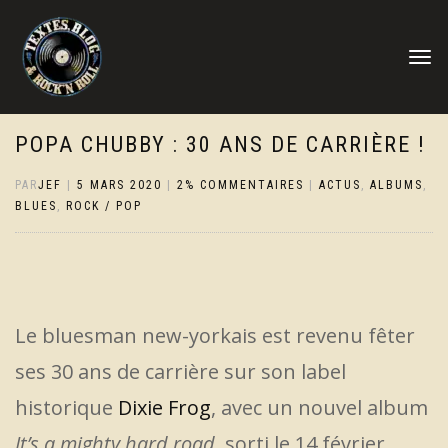
DÉPLIER
LA
NAVIGA
POPA CHUBBY : 30 ANS DE CARRIÈRE !
PAR
JEF
|
5 MARS 2020
|
2% COMMENTAIRES
|
ACTUS
,
ALBUMS
,
BLUES
,
ROCK / POP
Le bluesman new-yorkais est revenu fêter
ses 30 ans de carrière sur son label
historique
Dixie Frog
, avec un nouvel album
It’s a mighty hard road
, sorti le 14 février