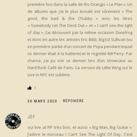
première fois dans la salle de Ris-Orangis « Le Plan ». Un
de albums que j’ai le plus écouté est sûrement « The
good, the bad & the Chubby » avec les titres
« Somebody Let The Devil Out » et « I can’t see the light
of day ». J’ai découvert par la même occasion Dixiefrog
et donc en autre les artistes Eric Bibb, Big Ed Sullivan (vu
en première partie d’un concert de Popa pendant lequel
ce dernier était à la batterie) et le regretté Bill Perry. Par
chance, j’ai pu voir ce dernier lors d’un showcase au
Hard Rock Café de Paris. Sa version de Little Wing sur le
Live in NYC est sublime.
1
-
30 MARS 2020
RÉPONDRE
JEF
oui live at FIP très bon, et aussi « Big Man, Big Guitar ».
J’adore le morceau I Can’t See The Light Of Day. C’est