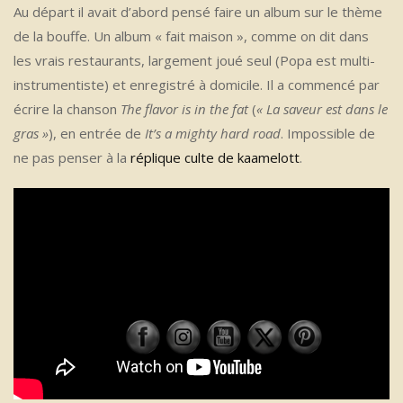
Au départ il avait d’abord pensé faire un album sur le thème
de la bouffe. Un album « fait maison », comme on dit dans
les vrais restaurants, largement joué seul (Popa est multi-
instrumentiste) et enregistré à domicile. Il a commencé par
écrire la chanson
The flavor is in the fat
(
« La saveur est dans le
gras »
), en entrée de
It’s a mighty hard road
. Impossible de
ne pas penser à la
réplique culte de kaamelott
.