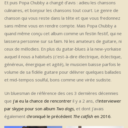
Et puis Popa Chubby a changé d’avis : adieu les chansons
culinaires, et bonjour les chansons tout court. Le genre de
chanson qui vous reste dans la tête et que vous fredonnez
sans même vous en rendre compte. Mais Popa Chubby a
quand même conçu cet album comme un festin festif, qui ne
laissera personne sur sa faim. Ni les amateurs de guitare, ni
ceux de mélodies. En plus du guitar-blues à la new-yorkaise
auquel il nous a habitués (c’est-à-dire électrique, éclectique,
généreux, énergique et agité), le musicien baisse parfois le
volume de sa fidèle guitare pour délivrer quelques ballades
et mid-tempos soulful, bons comme une virée sudiste.
Un bluesman de référence des ces 3 dernières décennies
que
j’ai eu la chance de rencontrer
il y a 2 ans, d
’interviewer
par skype pou
r
son album
Two dogs
,
et dont j’avais
également
chroniqué le précédent
The catfish
en 2016
.