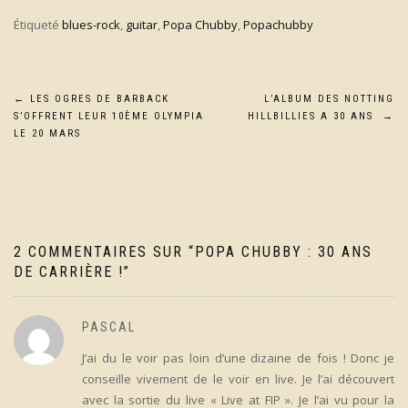
Étiqueté
blues-rock
,
guitar
,
Popa Chubby
,
Popachubby
Navigation
←
LES OGRES DE BARBACK
L’ALBUM DES NOTTING
S’OFFRENT LEUR 10ÈME OLYMPIA
HILLBILLIES A 30 ANS
→
de
LE 20 MARS
l’article
2 COMMENTAIRES SUR “
POPA CHUBBY : 30 ANS
DE CARRIÈRE !
”
PASCAL
J’ai du le voir pas loin d’une dizaine de fois ! Donc je
conseille vivement de le voir en live. Je l’ai découvert
avec la sortie du live « Live at FIP ». Je l’ai vu pour la