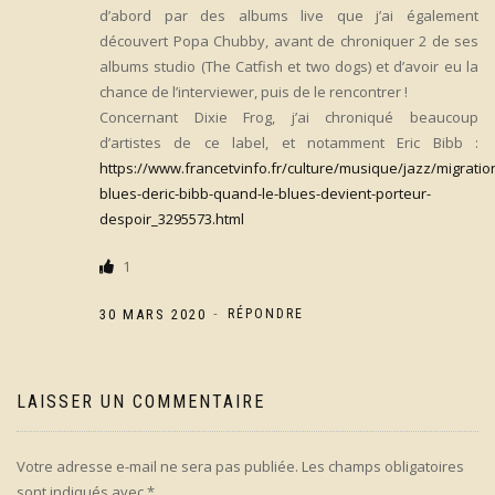
d’abord par des albums live que j’ai également
découvert Popa Chubby, avant de chroniquer 2 de ses
albums studio (The Catfish et two dogs) et d’avoir eu la
chance de l’interviewer, puis de le rencontrer !
Concernant Dixie Frog, j’ai chroniqué beaucoup
d’artistes de ce label, et notamment Eric Bibb :
https://www.francetvinfo.fr/culture/musique/jazz/migratio
blues-deric-bibb-quand-le-blues-devient-porteur-
despoir_3295573.html
1
-
30 MARS 2020
RÉPONDRE
LAISSER UN COMMENTAIRE
Votre adresse e-mail ne sera pas publiée.
Les champs obligatoires
sont indiqués avec
*