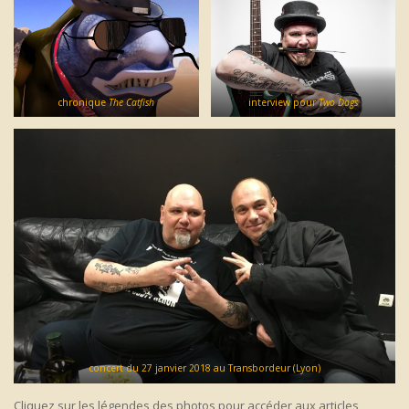
chronique
The Catfish
interview pour
Two Dogs
concert du 27 janvier 2018 au Transbordeur (Lyon)
Cliquez sur les légendes des photos pour accéder aux articles