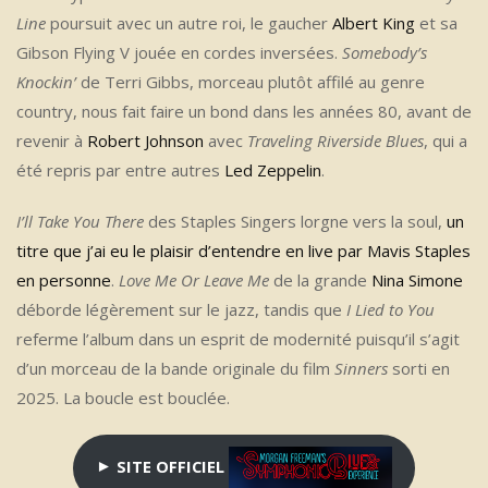
Line
poursuit avec un autre roi, le gaucher
Albert King
et sa
Gibson Flying V jouée en cordes inversées.
Somebody’s
Knockin’
de Terri Gibbs, morceau plutôt affilé au genre
country, nous fait faire un bond dans les années 80, avant de
revenir à
Robert Johnson
avec
Traveling Riverside Blues
, qui a
été repris par entre autres
Led Zeppelin
.
I’ll Take You There
des Staples Singers lorgne vers la soul,
un
titre que j’ai eu le plaisir d’entendre en live par Mavis Staples
en personne
.
Love Me Or Leave Me
de la grande
Nina Simone
déborde légèrement sur le jazz, tandis que
I Lied to You
referme l’album dans un esprit de modernité puisqu’il s’agit
d’un morceau de la bande originale du film
Sinners
sorti en
2025. La boucle est bouclée.
►
SITE OFFICIEL