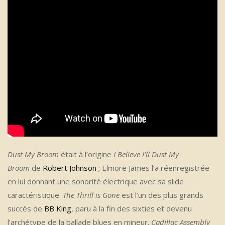
Dust My Broom
était à l’origine
I Believe I’ll Dust My
Broom
de
Robert Johnson
; Elmore James l’a réenregistrée
en lui donnant une sonorité électrique avec sa slide
caractéristique.
The Thrill is Gone
est l’un des plus grands
succès de
BB King
, paru à la fin des sixties et devenu
l’archétype de la ballade blues en mineur.
Cadillac Assembly