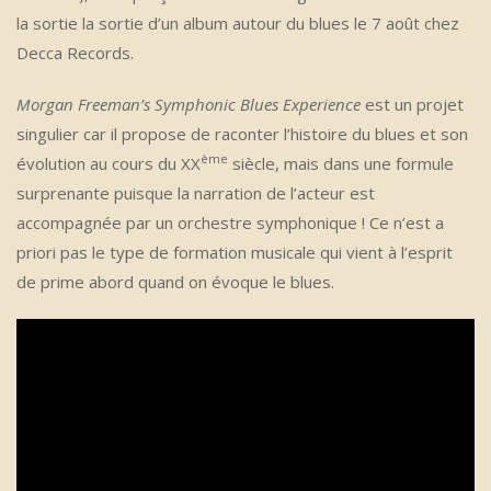
la sortie la sortie d’un album autour du blues le 7 août chez
Decca Records.
Morgan Freeman’s Symphonic Blues Experience
est un projet
singulier car il propose de raconter l’histoire du blues et son
ème
évolution au cours du XX
siècle, mais dans une formule
surprenante puisque la narration de l’acteur est
accompagnée par un orchestre symphonique ! Ce n’est a
priori pas le type de formation musicale qui vient à l’esprit
de prime abord quand on évoque le blues.