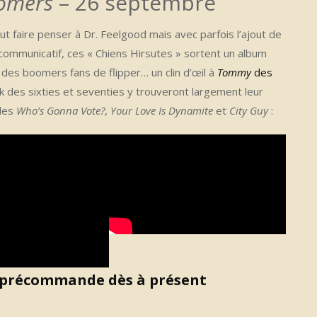
oomers
– 26 septembre
ut faire penser à Dr. Feelgood mais avec parfois l’ajout de
communicatif, ces « Chiens Hirsutes » sortent un album
n des boomers fans de flipper… un clin d’œil à
Tommy
des
ck des sixties et seventies y trouveront largement leur
gles
Who’s Gonna Vote?
,
Your Love Is Dynamite
et
City Guy
:
n précommande dès à présent