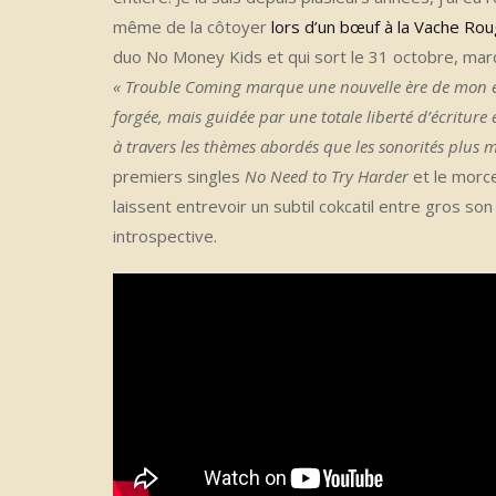
même de la côtoyer
lors d’un bœuf à la Vache Ro
duo No Money Kids et qui sort le 31 octobre, marq
« Trouble Coming marque une nouvelle ère de mon év
forgée, mais guidée par une totale liberté d’écriture 
à travers les thèmes abordés que les sonorités plus 
premiers singles
No Need to Try Harder
et le morc
laissent entrevoir un subtil cokcatil entre gros so
introspective.