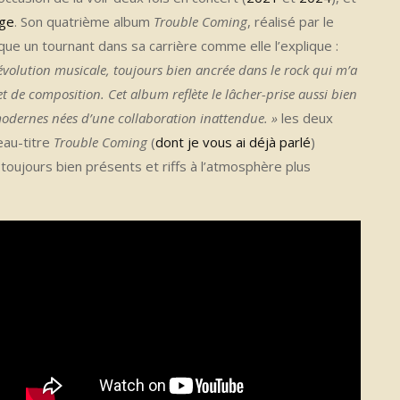
uge
. Son quatrième album
Trouble Coming
, réalisé par le
ue un tournant dans sa carrière comme elle l’explique :
olution musicale, toujours bien ancrée dans le rock qui m’a
et de composition. Cet album reflète le lâcher-prise aussi bien
modernes nées d’une collaboration inattendue. »
les deux
eau-titre
Trouble Coming
(
dont je vous ai déjà parlé
)
n toujours bien présents et riffs à l’atmosphère plus