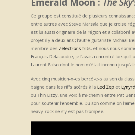
Emerald Moon :
The Sky’
Ce groupe est constitué de plusieurs connaissance
entre autres avec Steve Marsala que je croise ré
est lui aussi originaire de la région et a collaboré 
projet il y a deux ans ; l’autre guitariste Michaal
membre des
Zélectrons frits
, et nous nous sommes
François Delacoudre, je l’avais rencontré lorsqu’il of
Laurent Falso dont le nom m’était inconnu jusqu’al
Avec cinq musicien-n-es bercé-e-s au son du class
baigne dans les riffs acérés à la
Led Zep
et
Lynyrd
ou Thin Lizzy, une voix à mi-chemin entre Pat Be
pour soutenir l’ensemble. Du son comme on l’aime 
heavy-rock ne s’y est pas trompée.