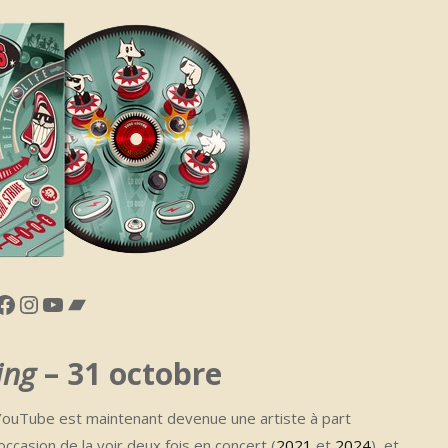
en
Facebook
Instagram
YouTube
Bandcamp
ing
– 31 octobre
 YouTube est maintenant devenue une artiste à part
l’occasion de la voir deux fois en concert (
2021
et
2024
), et