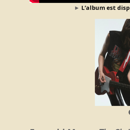
►
L’album est di