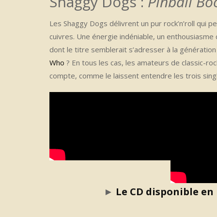
Shaggy Dogs :
Pinball B
Les Shaggy Dogs délivrent un pur rock’n’roll qui pe
cuivres. Une énergie indéniable, un enthousiasme 
dont le titre semblerait s’adresser à la génératio
Who
? En tous les cas, les amateurs de classic-ro
compte, comme le laissent entendre les trois sin
►
Le CD disponible e