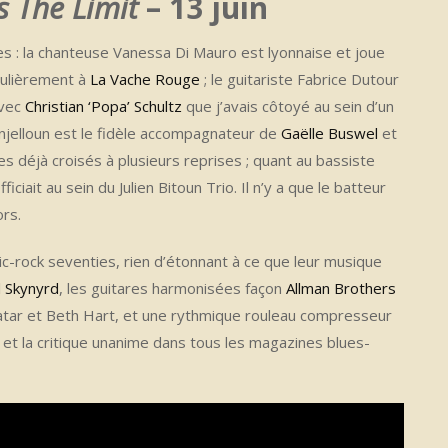
s The Limit
– 13 juin
s : la chanteuse Vanessa Di Mauro est lyonnaise et joue
gulièrement à
La Vache Rouge
; le guitariste Fabrice Dutour
avec
Christian ‘Popa’ Schultz
que j’avais côtoyé au sein d’un
 Benjelloun est le fidèle accompagnateur de
Gaëlle Buswel
et
 déjà croisés à plusieurs reprises ; quant au bassiste
ficiait au sein du Julien Bitoun Trio. Il n’y a que le batteur
ors.
ic-rock seventies, rien d’étonnant à ce que leur musique
 Skynyrd
, les guitares harmonisées façon
Allman Brothers
natar et Beth Hart, et une rythmique rouleau compresseur
et la critique unanime dans tous les magazines blues-