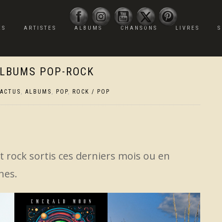
ES
ARTISTES
ALBUMS
CHANSONS
LIVRES
S
ALBUMS POP-ROCK
ACTUS
,
ALBUMS
,
POP
,
ROCK / POP
 rock sortis ces derniers mois ou en
nes.