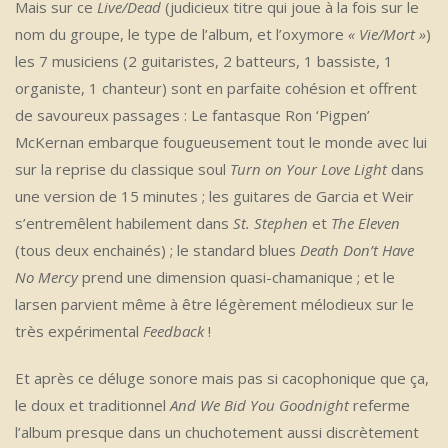
Mais sur ce
Live/Dead
(judicieux titre qui joue à la fois sur le
nom du groupe, le type de l’album, et l’oxymore
« Vie/Mort »
)
les 7 musiciens (2 guitaristes, 2 batteurs, 1 bassiste, 1
organiste, 1 chanteur) sont en parfaite cohésion et offrent
de savoureux passages : Le fantasque Ron ‘Pigpen’
McKernan embarque fougueusement tout le monde avec lui
sur la reprise du classique soul
Turn on Your Love Light
dans
une version de 15 minutes ; les guitares de Garcia et Weir
s’entremêlent habilement dans
St. Stephen
et
The Eleven
(tous deux enchainés) ; le standard blues
Death Don’t Have
No Mercy
prend une dimension quasi-chamanique ; et le
larsen parvient même à être légèrement mélodieux sur le
très expérimental
Feedback
!
Et après ce déluge sonore mais pas si cacophonique que ça,
le doux et traditionnel
And We Bid You Goodnight
referme
l’album presque dans un chuchotement aussi discrètement