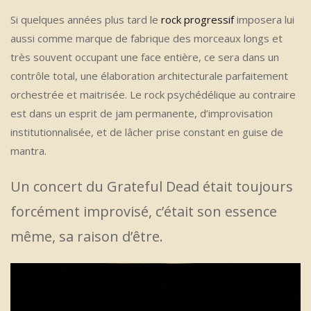
Si quelques années plus tard le
rock progressif
imposera lui
aussi comme marque de fabrique des morceaux longs et
très souvent occupant une face entière, ce sera dans un
contrôle total, une élaboration architecturale parfaitement
orchestrée et maitrisée. Le rock psychédélique au contraire
est dans un esprit de jam permanente, d’improvisation
institutionnalisée, et de lâcher prise constant en guise de
mantra.
Un concert du Grateful Dead était toujours
forcément improvisé, c’était son essence
même, sa raison d’être.