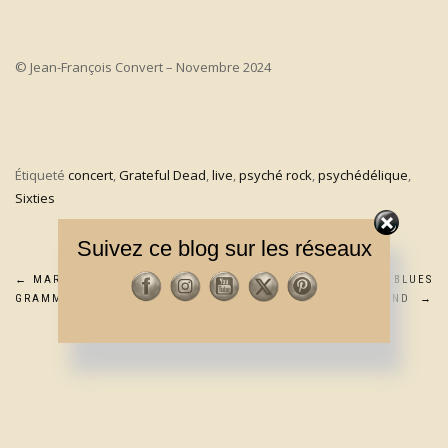
© Jean-François Convert – Novembre 2024
Étiqueté
concert
,
Grateful Dead
,
live
,
psyché rock
,
psychédélique
,
Sixties
Suivez ce blog sur les réseaux
Navigation
←
MARK KNOPFLER NOMMÉ AUX
EN STUDIO AVEC LE KURT BLUES
GRAMMY AWARDS
BAND
→
de
l’article