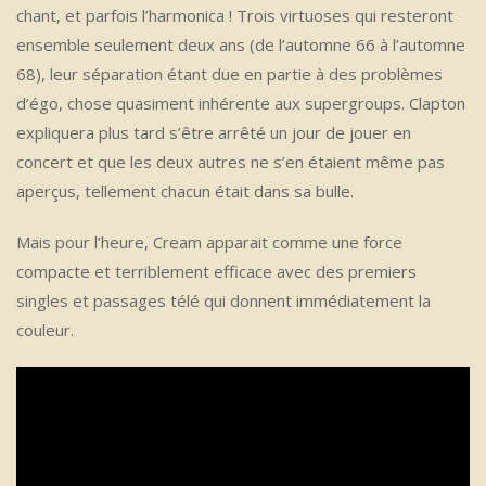
chant, et parfois l’harmonica ! Trois virtuoses qui resteront
ensemble seulement deux ans (de l’automne 66 à l’automne
68), leur séparation étant due en partie à des problèmes
d’égo, chose quasiment inhérente aux supergroups. Clapton
expliquera plus tard s’être arrêté un jour de jouer en
concert et que les deux autres ne s’en étaient même pas
aperçus, tellement chacun était dans sa bulle.
Mais pour l’heure, Cream apparait comme une force
compacte et terriblement efficace avec des premiers
singles et passages télé qui donnent immédiatement la
couleur.