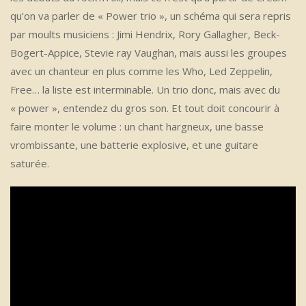
qu’on va parler de « Power trio », un schéma qui sera repris
par moults musiciens : Jimi Hendrix, Rory Gallagher, Beck-
Bogert-Appice, Stevie ray Vaughan, mais aussi les groupes
avec un chanteur en plus comme les Who, Led Zeppelin,
Free… la liste est interminable. Un trio donc, mais avec du
« power », entendez du gros son. Et tout doit concourir à
faire monter le volume : un chant hargneux, une basse
vrombissante, une batterie explosive, et une guitare
saturée.