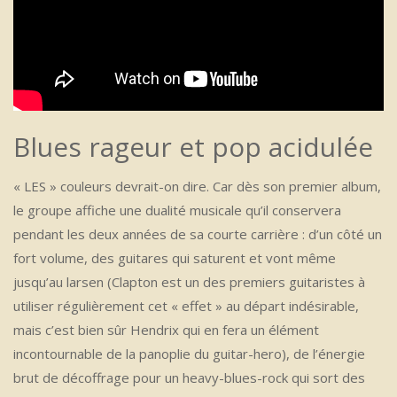
Blues rageur et pop acidulée
« LES » couleurs devrait-on dire. Car dès son premier album,
le groupe affiche une dualité musicale qu’il conservera
pendant les deux années de sa courte carrière : d’un côté un
fort volume, des guitares qui saturent et vont même
jusqu’au larsen (Clapton est un des premiers guitaristes à
utiliser régulièrement cet « effet » au départ indésirable,
mais c’est bien sûr Hendrix qui en fera un élément
incontournable de la panoplie du guitar-hero), de l’énergie
brut de décoffrage pour un heavy-blues-rock qui sort des