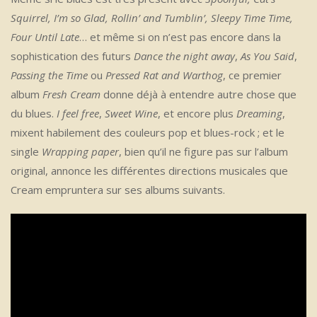
Squirrel, I’m so Glad, Rollin’ and Tumblin’, Sleepy Time Time,
Four Until Late
… et même si on n’est pas encore dans la
sophistication des futurs
Dance the night away
,
As You Said
,
Passing the Time
ou
Pressed Rat and Warthog
, ce premier
album
Fresh Cream
donne déjà à entendre autre chose que
du blues.
I feel free
,
Sweet Wine
, et encore plus
Dreaming
,
mixent habilement des couleurs pop et blues-rock ; et le
single
Wrapping paper
, bien qu’il ne figure pas sur l’album
original, annonce les différentes directions musicales que
Cream empruntera sur ses albums suivants.