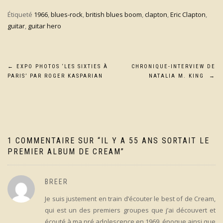
Étiqueté
1966
,
blues-rock
,
british blues boom
,
clapton
,
Eric Clapton
,
guitar
,
guitar hero
Navigation
←
EXPO PHOTOS ‘LES SIXTIES À
CHRONIQUE-INTERVIEW DE
PARIS’ PAR ROGER KASPARIAN
NATALIA M. KING
→
de
l’article
1 COMMENTAIRE SUR “
IL Y A 55 ANS SORTAIT LE
PREMIER ALBUM DE CREAM
”
BREER
Je suis justement en train d’écouter le best of de Cream,
qui est un des premiers groupes que j’ai découvert et
écouté à ma pré adolescence en 1969, époque ainsi que