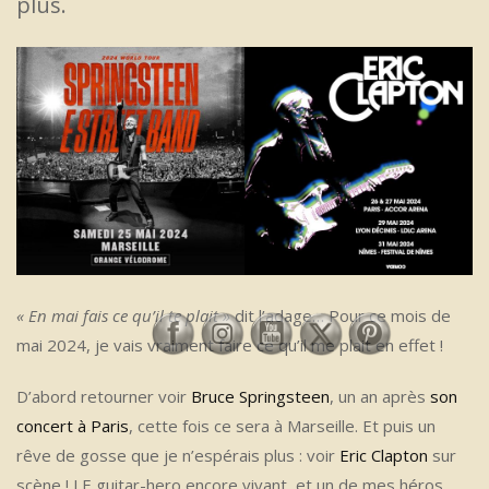
plus.
« En mai fais ce qu’il te plait »
dit l’adage… Pour ce mois de
mai 2024, je vais vraiment faire ce qu’il me plait en effet !
D’abord retourner voir
Bruce Springsteen
, un an après
son
concert à Paris
, cette fois ce sera à Marseille. Et puis un
rêve de gosse que je n’espérais plus : voir
Eric Clapton
sur
scène ! LE guitar-hero encore vivant, et un de mes héros