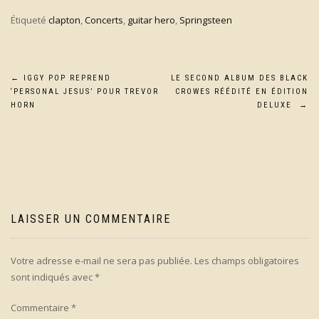
Étiqueté
clapton
,
Concerts
,
guitar hero
,
Springsteen
Navigation
←
IGGY POP REPREND
LE SECOND ALBUM DES BLACK
‘PERSONAL JESUS’ POUR TREVOR
CROWES RÉÉDITÉ EN ÉDITION
de
HORN
DELUXE
→
l’article
LAISSER UN COMMENTAIRE
Votre adresse e-mail ne sera pas publiée.
Les champs obligatoires
sont indiqués avec
*
Commentaire
*