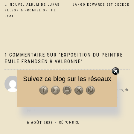
Navigation
←
NOUVEL ALBUM DE LUKAS
JANGO EDWARDS EST DÉCÉDÉ
NELSON & PROMISE OF THE
→
de
REAL
l’article
1 COMMENTAIRE SUR “
EXPOSITION DU PEINTRE
EMILE FRANDSEN À VALBONNE
”
Suivez ce blog sur les réseaux
SAM
Décidément, ce titre « Layla » collectionne les drames, du
peintre au co-auteur en passant par l’interprète …
1
-
6 AOÛT 2023
RÉPONDRE