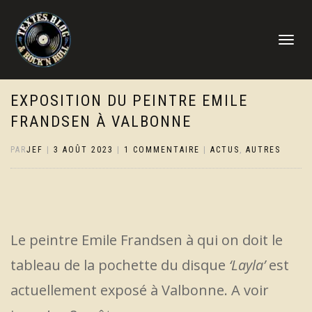
DÉPLIER
LA
NAVIGATI
EXPOSITION DU PEINTRE EMILE
FRANDSEN À VALBONNE
PAR
JEF
|
3 AOÛT 2023
|
1 COMMENTAIRE
|
ACTUS
,
AUTRES
Le peintre Emile Frandsen à qui on doit le
tableau de la pochette du disque
‘Layla’
est
actuellement exposé à Valbonne. A voir