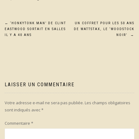
Navigation
←
‘HONKYTONK MAN’ DE CLINT
UN COFFRET POUR LES 50 ANS
EASTWOOD SORTAIT EN SALLES
DE WATTSTAX, LE ‘WOODSTOCK
de
IL Y A 40 ANS
NOIR’
→
l’article
LAISSER UN COMMENTAIRE
Votre adresse e-mail ne sera pas publiée.
Les champs obligatoires
sont indiqués avec
*
Commentaire
*