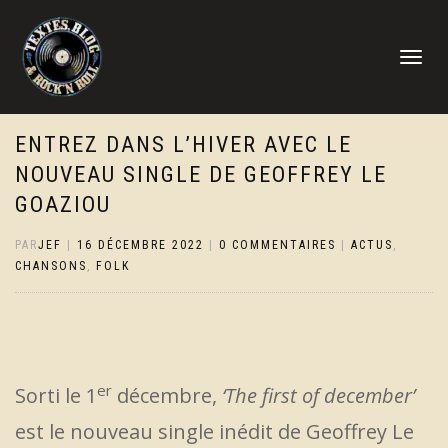
DÉPLIER
LA
NAVIGATI
ENTREZ DANS L’HIVER AVEC LE
NOUVEAU SINGLE DE GEOFFREY LE
GOAZIOU
PAR
JEF
|
16 DÉCEMBRE 2022
|
0 COMMENTAIRES
|
ACTUS
,
CHANSONS
,
FOLK
er
Sorti le 1
décembre,
‘The first of december’
est le nouveau single inédit de Geoffrey Le