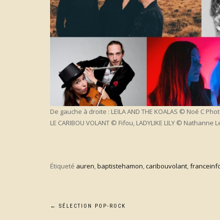
De gauche à droite : LEILA AND THE KOALAS © Noé C Pho
LE CARIBOU VOLANT © Fifou, LADYLIKE LILY © Nathanne 
Étiqueté
auren
,
baptistehamon
,
caribouvolant
,
franceinf
Navigation
←
SÉLECTION POP-ROCK