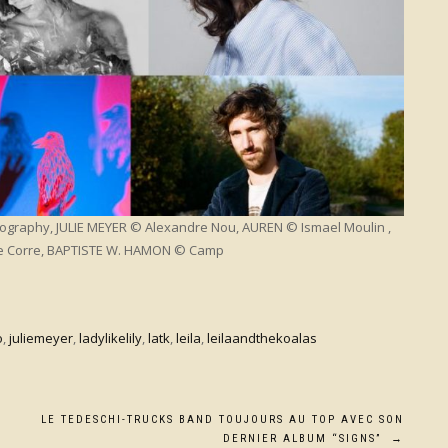
tography, JULIE MEYER © Alexandre Nou, AUREN © Ismael Moulin ,
Le Corre, BAPTISTE W. HAMON © Camp
o
,
juliemeyer
,
ladylikelily
,
latk
,
leila
,
leilaandthekoalas
LE TEDESCHI-TRUCKS BAND TOUJOURS AU TOP AVEC SON
DERNIER ALBUM “SIGNS”
→