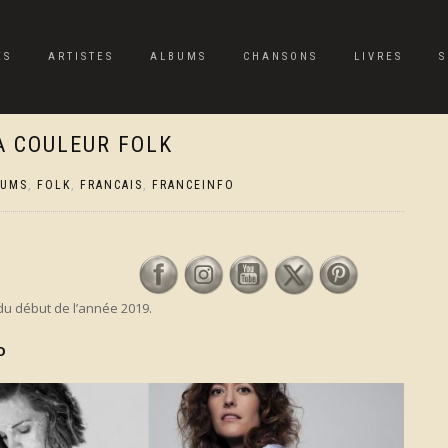
ES
ARTISTES
ALBUMS
CHANSONS
LIVRES
S
À COULEUR FOLK
BUMS
,
FOLK
,
FRANCAIS
,
FRANCEINFO
du début de l’année 2019.
O