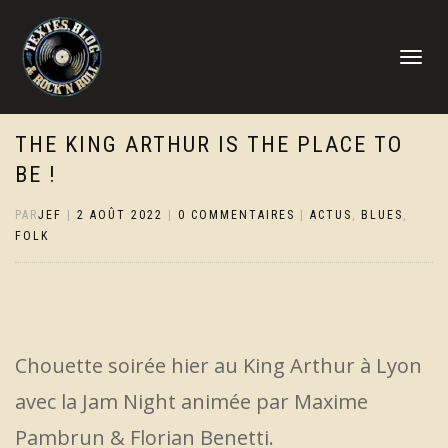
DÉPLIER
LA
NAVIGATI
THE KING ARTHUR IS THE PLACE TO
BE !
PAR
JEF
|
2 AOÛT 2022
|
0 COMMENTAIRES
|
ACTUS
,
BLUES
,
FOLK
Chouette soirée hier au King Arthur à Lyon
avec la Jam Night animée par Maxime
Pambrun & Florian Benetti.