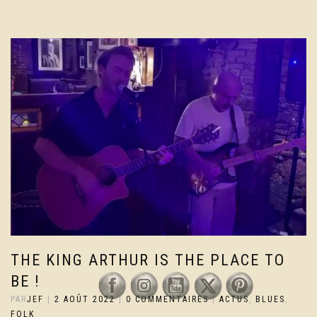
THE KING ARTHUR IS THE PLACE TO
BE !
PAR
JEF
|
2 AOÛT 2022
|
0 COMMENTAIRES
|
ACTUS
,
BLUES
,
FOLK