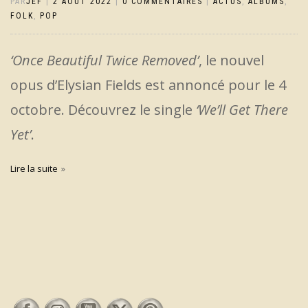
PAR
JEF
|
2 AOÛT 2022
|
0 COMMENTAIRES
|
ACTUS
,
ALBUMS
,
FOLK
,
POP
‘Once Beautiful Twice Removed’
, le nouvel
opus d’Elysian Fields est annoncé pour le 4
octobre. Découvrez le single
‘We’ll Get There
Yet’
.
Lire la suite