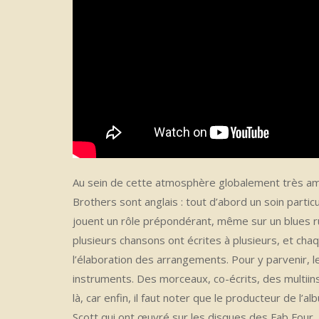
Au sein de cette atmosphère globalement très amér
Brothers sont anglais : tout d’abord un soin parti
jouent un rôle prépondérant, même sur un blue
plusieurs chansons ont écrites à plusieurs, et ch
l’élaboration des arrangements. Pour y parvenir, l
instruments. Des morceaux, co-écrits, des multiin
là, car enfin, il faut noter que le producteur de l’
Scott qui ont œuvré sur les disques des Fab Four.