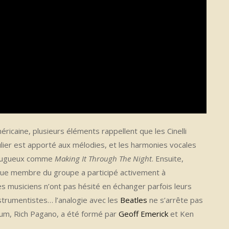
icaine, plusieurs éléments rappellent que les Cinelli
culier est apporté aux mélodies, et les harmonies vocales
s rugueux comme
Making It Through The Night
. Ensuite,
aque membre du groupe a participé activement à
es musiciens n’ont pas hésité en échanger parfois leurs
strumentistes… l’analogie avec les
Beatles
ne s’arrête pas
album, Rich Pagano, a été formé par
Geoff Emerick
et Ken