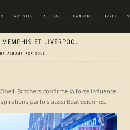
ES
ARTISTES
ALBUMS
CHANSONS
LIVRES
S
E MEMPHIS ET LIVERPOOL
TUS
,
ALBUMS
,
POP
,
SOUL
inelli Brothers confirme la forte influence
spirations parfois aussi Beatlesiennes.