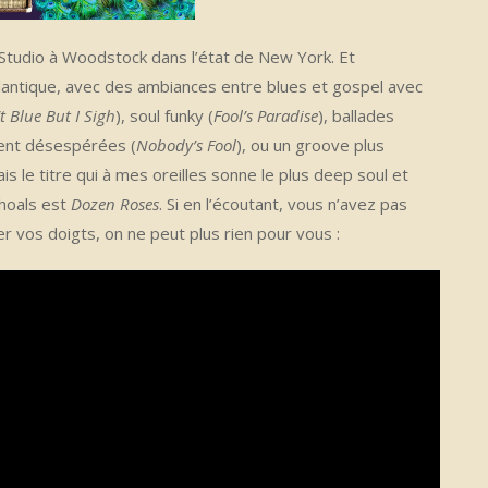
Studio à Woodstock dans l’état de New York. Et
antique, avec des ambiances entre blues et gospel avec
’t Blue But I Sigh
), soul funky (
Fool’s Paradise
), ballades
ent désespérées (
Nobody’s Fool
), ou un groove plus
ais le titre qui à mes oreilles sonne le plus deep soul et
Shoals est
Dozen Roses
. Si en l’écoutant, vous n’avez pas
r vos doigts, on ne peut plus rien pour vous :