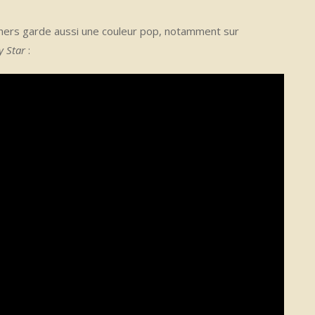
thers garde aussi une couleur pop, notamment sur
y Star
: