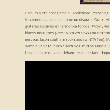
L’album a été enregistré au Applehead Recording 
forcément, ça sonne comme un disque d’Outre-Atl
guitares incisives et harmonica torride (
Prayer
,
Ain
bluesy nocturnes (
Don’t Need No Favor
) ou carrém
nerveux façon southern rock (
Leave It With You
). M
semble venir tout droit sorti des studios Muscle 
l’envie subite de vous déhancher ou de faire claque