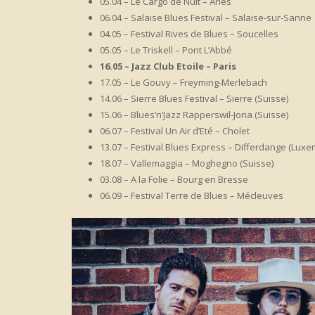
05.04 – Le Cargo de Nuit – Arles
06.04 – Salaise Blues Festival – Salaise-sur-Sanne
04.05 – Festival Rives de Blues – Soucelles
05.05 – Le Triskell – Pont L’Abbé
16.05 – Jazz Club Etoile – Paris
17.05 – Le Gouvy – Freyming-Merlebach
14.06 – Sierre Blues Festival – Sierre (Suisse)
15.06 – Blues’n’Jazz Rapperswil-Jona (Suisse)
06.07 – Festival Un Air d’Eté – Cholet
13.07 – Festival Blues Express – Differdange (Lux
18.07 – Vallemaggia – Moghegno (Suisse)
03.08 – A la Folie – Bourg en Bresse
06.09 – Festival Terre de Blues – Mécleuves