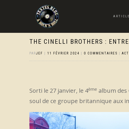
ARTICL
THE CINELLI BROTHERS : ENTR
PAR
JEF
|
11 FÉVRIER 2024
|
0 COMMENTAIRES
|
AC
ème
Sorti le 27 janvier, le 4
album des C
soul de ce groupe britannique aux in