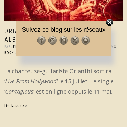
Suivez ce blog sur les réseaux
ORIANTHI ANNONCE UN NOUVEL
ALBUM LIVE
PAR
JEF
|
19 MAI 2022
|
0 COMMENTAIRES
|
ACTUS
,
ALBUMS
,
ROCK / POP
La chanteuse-guitariste Orianthi sortira
‘
Live From Hollywood
‘ le 15 juillet. Le single
‘
Contagious
‘ est en ligne depuis le 11 mai.
Lire la suite