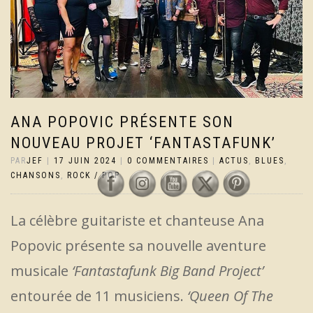
ANA POPOVIC PRÉSENTE SON
NOUVEAU PROJET ‘FANTASTAFUNK’
PAR
JEF
|
17 JUIN 2024
|
0 COMMENTAIRES
|
ACTUS
,
BLUES
,
CHANSONS
,
ROCK / POP
La célèbre guitariste et chanteuse Ana
Popovic présente sa nouvelle aventure
musicale
‘Fantastafunk Big Band Project’
entourée de 11 musiciens.
‘Queen Of The