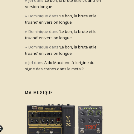
Jef
dans
‘Le bon, la brute et le truand’ en
version longue
Dominique
dans
‘Le bon, la brute et le
truand’ en version longue
Dominique
dans
‘Le bon, la brute et le
truand’ en version longue
Dominique
dans
‘Le bon, la brute et le
truand’ en version longue
Jef
dans
Aldo Maccione à l’origine du
signe des cornes dans le metal?
MA MUSIQUE