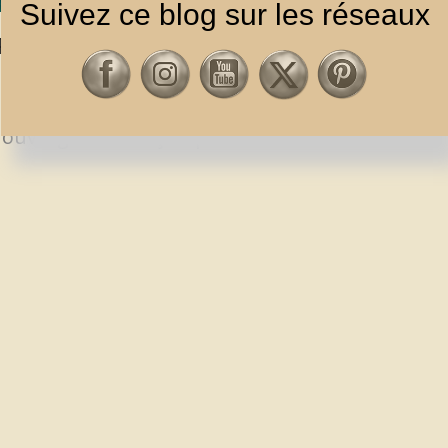
Suivez ce blog sur les réseaux
UR LES ALLMAN BROTHERS
,
BLUES
,
ROCK / POP
l ouvrage en français portant sur la