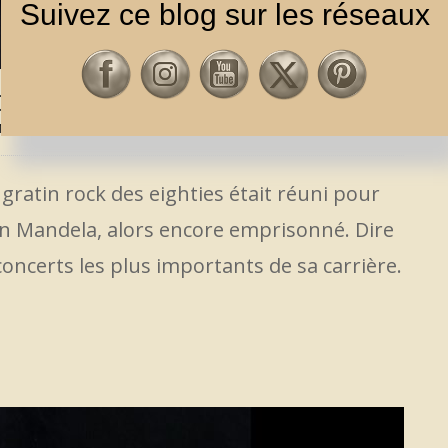
Suivez ce blog sur les réseaux
OCK FÊTAIT LES 70 ANS DE MANDELA
NIQUES
,
DIRE STRAITS & M.KNOPFLER
,
ROCK / POP
gratin rock des eighties était réuni pour
n Mandela, alors encore emprisonné. Dire
concerts les plus importants de sa carrière.