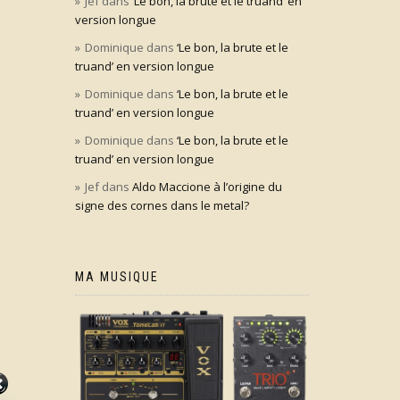
Jef
dans
‘Le bon, la brute et le truand’ en
version longue
Dominique
dans
‘Le bon, la brute et le
truand’ en version longue
Dominique
dans
‘Le bon, la brute et le
truand’ en version longue
Dominique
dans
‘Le bon, la brute et le
truand’ en version longue
Jef
dans
Aldo Maccione à l’origine du
signe des cornes dans le metal?
MA MUSIQUE