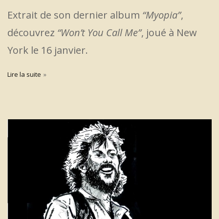
Extrait de son dernier album
“Myopia”
,
découvrez
“Won’t You Call Me”
, joué à New
York le 16 janvier.
Lire la suite