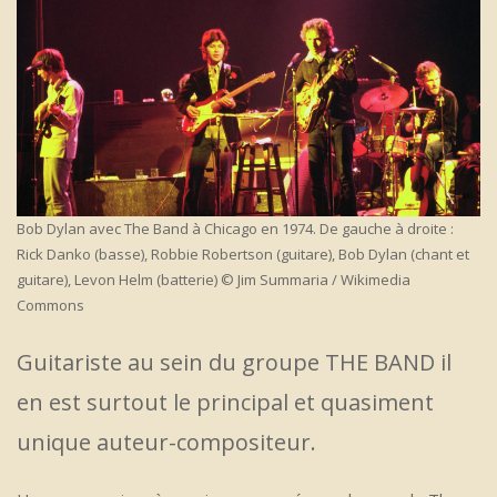
Bob Dylan avec The Band à Chicago en 1974. De gauche à droite :
Rick Danko (basse), Robbie Robertson (guitare), Bob Dylan (chant et
guitare), Levon Helm (batterie) © Jim Summaria / Wikimedia
Commons
Guitariste au sein du groupe THE BAND il
en est surtout le principal et quasiment
unique auteur-compositeur.