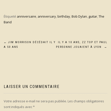
Étiqueté
anniversaire
,
anniversary
,
birthday
,
Bob Dylan
,
guitar
,
The
Band
Navigation
←
JIM MORRISON DÉCÉDAIT IL Y
IL Y A 10 ANS, ZZ TOP ET PAUL
A 50 ANS
PERSONNE JOUAIENT À LYON
→
de
l’article
LAISSER UN COMMENTAIRE
Votre adresse e-mail ne sera pas publiée.
Les champs obligatoires
sont indiqués avec
*