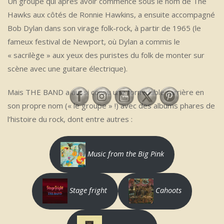
Un groupe qui après avoir commencé sous le nom de The
Hawks aux côtés de Ronnie Hawkins, a ensuite accompagné
Bob Dylan dans son virage folk-rock, à partir de 1965 (le
fameux festival de Newport, où Dylan a commis le
« sacrilège » aux yeux des puristes du folk de monter sur
scène avec une guitare électrique).
Mais THE BAND a aussi connu une formidable carrière en
son propre nom (« le groupe » !) avec des albums phares de
l’histoire du rock, dont entre autres :
Music from the Big Pink
Stage fright
Cahoots