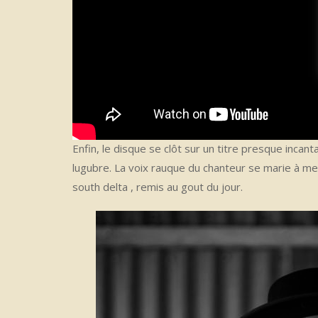
Enfin, le disque se clôt sur un titre presque incant
lugubre. La voix rauque du chanteur se marie à mer
south delta , remis au gout du jour.