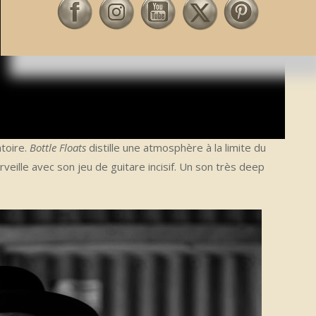
atoire.
Bottle Floats
distille une atmosphère à la limite du
veille avec son jeu de guitare incisif. Un son très deep