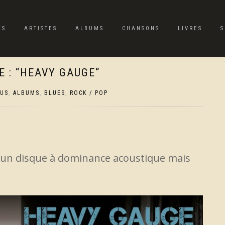
ES
ARTISTES
ALBUMS
CHANSONS
LIVRES
S
 : “HEAVY GAUGE“
TUS
,
ALBUMS
,
BLUES
,
ROCK / POP
 un disque à dominance acoustique mais