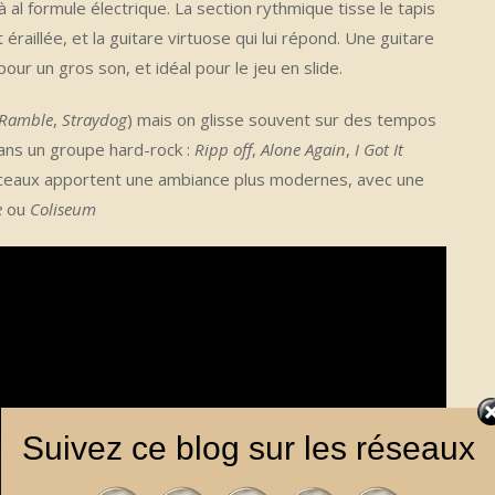
à al formule électrique. La section rythmique tisse le tapis
éraillée, et la guitare virtuose qui lui répond. Une guitare
our un gros son, et idéal pour le jeu en slide.
 Ramble
,
Straydog
) mais on glisse souvent sur des tempos
dans un groupe hard-rock :
Ripp off
,
Alone Again
,
I Got It
rceaux apportent une ambiance plus modernes, avec une
e
ou
Coliseum
Suivez ce blog sur les réseaux