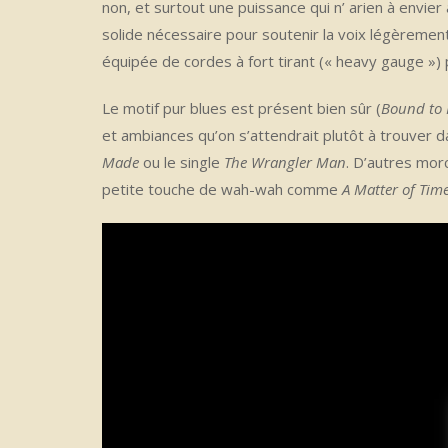
non, et surtout une puissance qui n’ arien à envier 
solide nécessaire pour soutenir la voix légèrement 
équipée de cordes à fort tirant (« heavy gauge ») p
Le motif pur blues est présent bien sûr (
Bound to
et ambiances qu’on s’attendrait plutôt à trouver 
Made
ou le single
The Wrangler Man
. D’autres mo
petite touche de wah-wah comme
A Matter of Tim