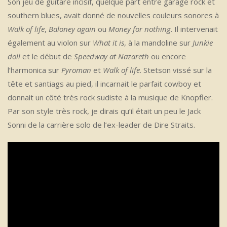
Son jeu de guitare incisif, quelque part entre garage rock et
southern blues, avait donné de nouvelles couleurs sonores à
Walk of life
,
Baloney again
ou
Money for nothing
. Il intervenait
également au violon sur
What it is
, à la mandoline sur
Junkie
doll
et le début de
Speedway at Nazareth
ou encore
l’harmonica sur
Pyroman
et
Walk of life
. Stetson vissé sur la
tête et santiags au pied, il incarnait le parfait cowboy et
donnait un côté très rock sudiste à la musique de Knopfler.
Par son style très rock, je dirais qu’il était un peu le Jack
Sonni de la carrière solo de l’ex-leader de Dire Straits.