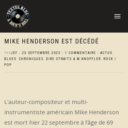
DÉPLIER
LA
NAVIGATI
MIKE HENDERSON EST DÉCÉDÉ
PAR
JEF
|
23 SEPTEMBRE 2023
|
1 COMMENTAIRE
|
ACTUS
,
BLUES
,
CHRONIQUES
,
DIRE STRAITS & M.KNOPFLER
,
ROCK /
POP
L’auteur-compositeur et multi-
instrumentiste américain Mike Henderson
est mort hier 22 septembre à l’âge de 69