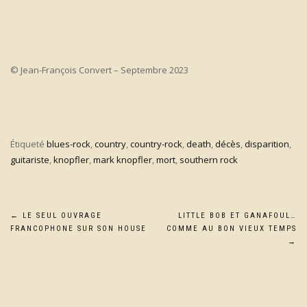
© Jean-François Convert – Septembre 2023
Étiqueté
blues-rock
,
country
,
country-rock
,
death
,
décès
,
disparition
,
guitariste
,
knopfler
,
mark knopfler
,
mort
,
southern rock
Navigation
←
LE SEUL OUVRAGE
LITTLE BOB ET GANAFOUL…
FRANCOPHONE SUR SON HOUSE
COMME AU BON VIEUX TEMPS
de
→
l’article