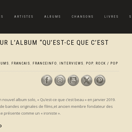
ES
ARTISTES
ALBUMS
CHANSONS
LIVRES
S
R L’ALBUM “QU’EST-CE QUE C’EST
BUMS
,
FRANCAIS
,
FRANCEINFO
,
INTERVIEWS
,
POP
,
ROCK / POP
on nouvel album solo, « Qu’est-ce que c’est beau » en janvier 2019.
 de bandes originales de films,et ancien membre fondateur des
e présente comme un « ironiste ».
O