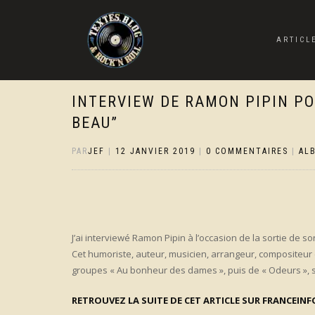
ARTICL
INTERVIEW DE RAMON PIPIN POU
BEAU”
PAR
JEF
|
12 JANVIER 2019
|
0 COMMENTAIRES
|
AL
J’ai interviewé Ramon Pipin à l’occasion de la sortie de s
Cet humoriste, auteur, musicien, arrangeur, compositeur
groupes « Au bonheur des dames », puis de « Odeurs », s
RETROUVEZ LA SUITE DE CET ARTICLE SUR FRANCEINF