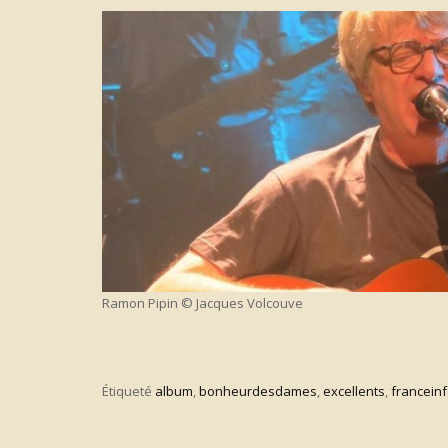
Ramon Pipin © Jacques Volcouve
Étiqueté
album
,
bonheurdesdames
,
excellents
,
francein