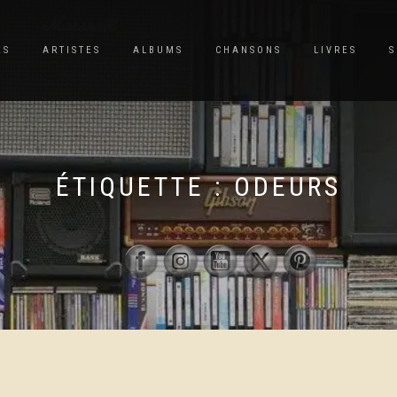
ES
ARTISTES
ALBUMS
CHANSONS
LIVRES
S
ÉTIQUETTE :
ODEURS