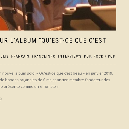
R L’ALBUM “QU’EST-CE QUE C’EST
BUMS
,
FRANCAIS
,
FRANCEINFO
,
INTERVIEWS
,
POP
,
ROCK / POP
on nouvel album solo, « Qu’est-ce que c’est beau » en janvier 2019.
 de bandes originales de films,et ancien membre fondateur des
e présente comme un « ironiste ».
O