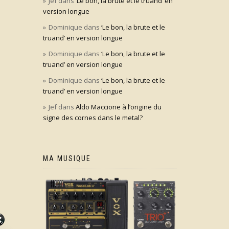
Jef
dans
‘Le bon, la brute et le truand’ en
version longue
Dominique
dans
‘Le bon, la brute et le
truand’ en version longue
Dominique
dans
‘Le bon, la brute et le
truand’ en version longue
Dominique
dans
‘Le bon, la brute et le
truand’ en version longue
Jef
dans
Aldo Maccione à l’origine du
signe des cornes dans le metal?
MA MUSIQUE