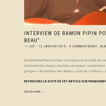
INTERVIEW DE RAMON PIPIN POU
BEAU”
PAR
JEF
|
12 JANVIER 2019
|
0 COMMENTAIRES
|
AL
J’ai interviewé Ramon Pipin à l’occasion de la sortie de s
Cet humoriste, auteur, musicien, arrangeur, compositeur
groupes « Au bonheur des dames », puis de « Odeurs », s
RETROUVEZ LA SUITE DE CET ARTICLE SUR FRANCEINF
Lire la suite