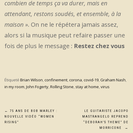
combien de temps ça va durer, mais en
attendant, restons soudés, et ensemble, à la
maison »
. On ne le répétera jamais assez,
alors si la musique peut refaire passer une
fois de plus le message :
Restez chez vous
Étiqueté
Brian Wilson
,
confinement
,
corona
,
covid-19
,
Graham Nash
,
in my room
,
John Fogerty
,
Rolling Stone
,
stay at home
,
virus
Navigation
←
75 ANS DE BOB MARLEY :
LE GUITARISTE JACOPO
NOUVELLE VIDÉO “WOMEN
MASTRANGELO REPREND
de
RISING”
“DEBORAH’S THEME” DE
MORRICONE
→