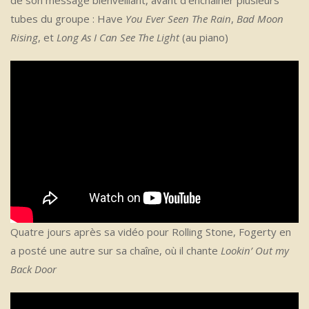
de son message bienveillant, avant d’enchaîner plusieurs
tubes du groupe : Have
You Ever Seen The Rain
,
Bad Moon
Rising
, et
Long As I Can See The Light
(au piano)
Quatre jours après sa vidéo pour Rolling Stone, Fogerty en
a posté une autre sur sa chaîne, où il chante
Lookin’ Out my
Back Door