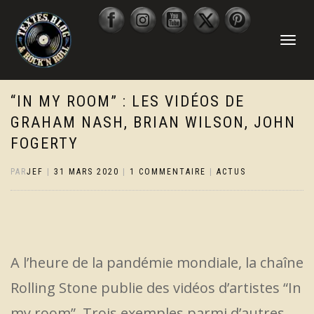
DÉPLIER
LA
NAVIGATI
“IN MY ROOM” : LES VIDÉOS DE
GRAHAM NASH, BRIAN WILSON, JOHN
FOGERTY
PAR
JEF
|
31 MARS 2020
|
1 COMMENTAIRE
|
ACTUS
A l’heure de la pandémie mondiale, la chaîne
Rolling Stone publie des vidéos d’artistes “In
my room”. Trois exemples parmi d’autres