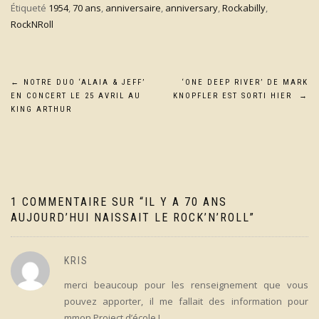
Étiqueté
1954
,
70 ans
,
anniversaire
,
anniversary
,
Rockabilly
,
RockNRoll
Navigation
←
NOTRE DUO ‘ALAIA & JEFF’
‘ONE DEEP RIVER’ DE MARK
EN CONCERT LE 25 AVRIL AU
KNOPFLER EST SORTI HIER
→
de
KING ARTHUR
l’article
1 COMMENTAIRE SUR “
IL Y A 70 ANS
AUJOURD’HUI NAISSAIT LE ROCK’N’ROLL
”
KRIS
merci beaucoup pour les renseignement que vous
pouvez apporter, il me fallait des information pour
mmon Project d’école !