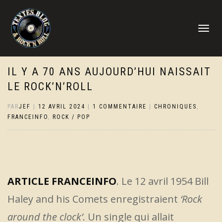
DÉPLIER
LA
NAVIGATI
IL Y A 70 ANS AUJOURD’HUI NAISSAIT
LE ROCK’N’ROLL
PAR
JEF
|
12 AVRIL 2024
|
1 COMMENTAIRE
|
CHRONIQUES
,
FRANCEINFO
,
ROCK / POP
ARTICLE FRANCEINFO
. Le 12 avril 1954 Bill
Haley and his Comets enregistraient
‘Rock
around the clock’
. Un single qui allait